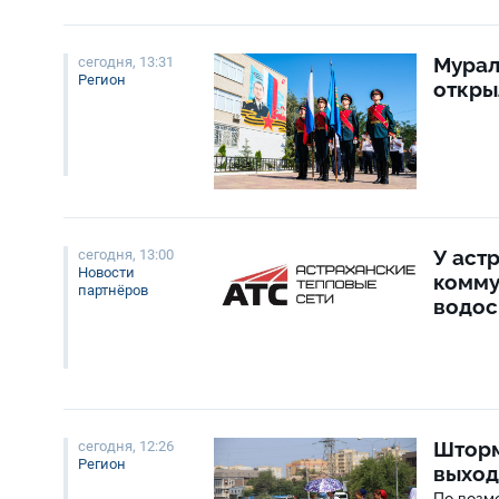
Мурал
сегодня, 13:31
Регион
откры
У аст
сегодня, 13:00
Новости
комму
партнёров
водо
Шторм
сегодня, 12:26
Регион
выход
По возм