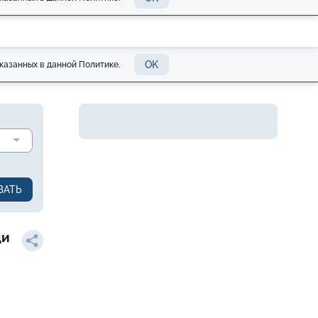
OK
казанных в данной Политике.
ди