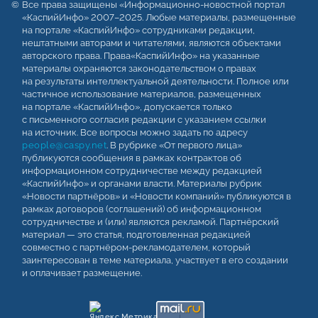
Все права защищены «Информационно-новостной портал
«КаспийИнфо» 2007–2025. Любые материалы, размещенные
на портале «КаспийИнфо» сотрудниками редакции,
нештатными авторами и читателями, являются объектами
авторского права. Права«КаспийИнфо» на указанные
материалы охраняются законодательством о правах
на результаты интеллектуальной деятельности. Полное или
частичное использование материалов, размещенных
на портале «КаспийИнфо», допускается только
с письменного согласия редакции с указанием ссылки
на источник. Все вопросы можно задать по адресу
people@caspy.net
. В рубрике «От первого лица»
публикуются сообщения в рамках контрактов об
информационном сотрудничестве между редакцией
«КаспийИнфо» и органами власти. Материалы рубрик
«Новости партнёров» и «Новости компаний» публикуются в
рамках договоров (соглашений) об информационном
сотрудничестве и (или) являются рекламой. Партнёрский
материал — это статья, подготовленная редакцией
совместно с партнёром-рекламодателем, который
заинтересован в теме материала, участвует в его создании
и оплачивает размещение.