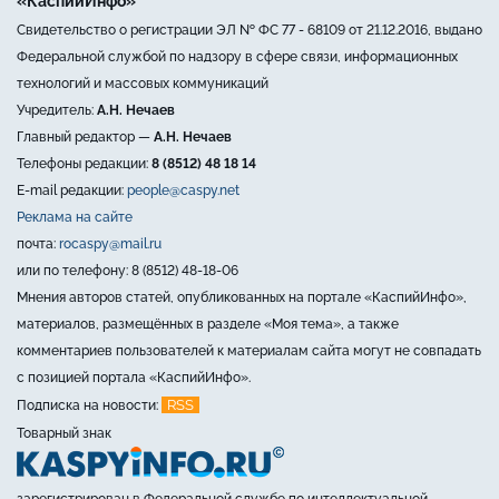
«КаспийИнфо»
Свидетельство о регистрации ЭЛ № ФС 77 - 68109 от 21.12.2016, выдано
Федеральной службой по надзору в сфере связи, информационных
технологий и массовых коммуникаций
Учредитель:
А.Н. Нечаев
Главный редактор —
А.Н. Нечаев
Телефоны редакции:
8 (8512) 48 18 14
E-mail редакции:
people@caspy.net
Реклама на сайте
почта:
rocaspy@mail.ru
или по телефону: 8 (8512) 48-18-06
Мнения авторов статей, опубликованных на портале «КаспийИнфо»,
материалов, размещённых в разделе «Моя тема», а также
комментариев пользователей к материалам сайта могут не совпадать
с позицией портала «КаспийИнфо».
RSS
Подписка на новости:
Товарный знак
зарегистрирован в Федеральной службе по интеллектуальной