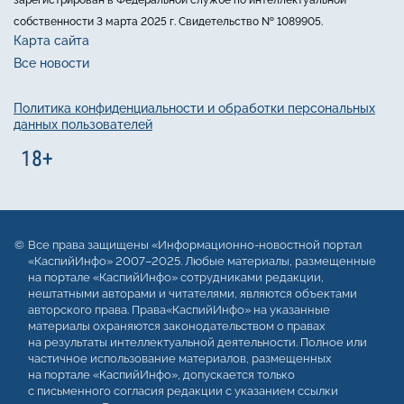
собственности 3 марта 2025 г. Свидетельство № 1089905.
Карта сайта
Все новости
Политика конфиденциальности и обработки персональных
данных пользователей
Все права защищены «Информационно-новостной портал
«КаспийИнфо» 2007–2025. Любые материалы, размещенные
на портале «КаспийИнфо» сотрудниками редакции,
нештатными авторами и читателями, являются объектами
авторского права. Права«КаспийИнфо» на указанные
материалы охраняются законодательством о правах
на результаты интеллектуальной деятельности. Полное или
частичное использование материалов, размещенных
на портале «КаспийИнфо», допускается только
с письменного согласия редакции с указанием ссылки