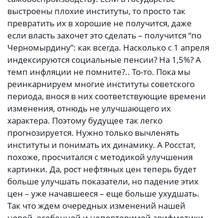
выстроены плохие институты, то просто так
превратить их в хорошие не получится, даже
если власть захочет это сделать – получится “по
Черномырдину”: как всегда. Насколько с 1 апреля
индексируются социальные пенсии? На 1,5%? А
темп инфляции не помните?.. То-то. Пока мы
реинкарнируем многие институты советского
периода, внося в них соответствующие времени
изменения, отнюдь не улучшающего их
характера. Поэтому будущее так легко
прогнозируется. Нужно только вычленять
институты и понимать их динамику. А Росстат,
похоже, просчитался с методикой улучшения
картинки. Да, рост нефтяных цен теперь будет
больше улучшать показатели, но падение этих
цен – уже начавшееся – еще больше ухудшать.
Так что ждем очередных изменений нашей
новой, особенной и неповторимой арифметики –