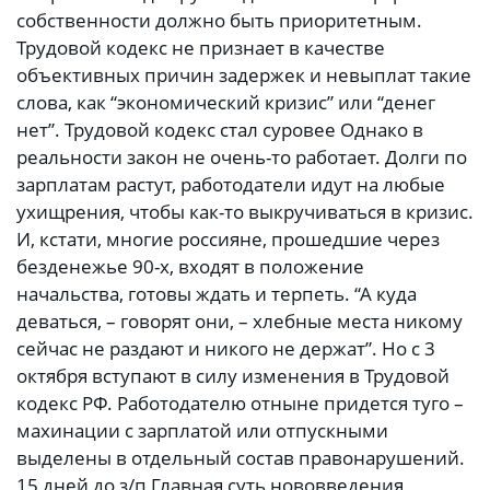
собственности должно быть приоритетным.
Трудовой кодекс не признает в качестве
объективных причин задержек и невыплат такие
слова, как “экономический кризис” или “денег
нет”. Трудовой кодекс стал суровее Однако в
реальности закон не очень-то работает. Долги по
зарплатам растут, работодатели идут на любые
ухищрения, чтобы как-то выкручиваться в кризис.
И, кстати, многие россияне, прошедшие через
безденежье 90-х, входят в положение
начальства, готовы ждать и терпеть. “А куда
деваться, – говорят они, – хлебные места никому
сейчас не раздают и никого не держат”. Но с 3
октября вступают в силу изменения в Трудовой
кодекс РФ. Работодателю отныне придется туго –
махинации с зарплатой или отпускными
выделены в отдельный состав правонарушений.
15 дней до з/п Главная суть нововведения