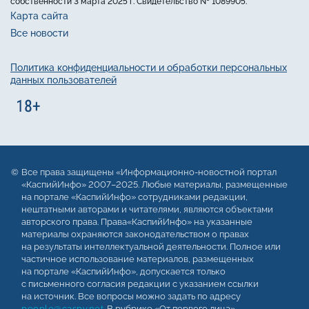
собственности 3 марта 2025 г. Свидетельство № 1089905.
Карта сайта
Все новости
Политика конфиденциальности и обработки персональных
данных пользователей
Все права защищены «Информационно-новостной портал
«КаспийИнфо» 2007–2025. Любые материалы, размещенные
на портале «КаспийИнфо» сотрудниками редакции,
нештатными авторами и читателями, являются объектами
авторского права. Права«КаспийИнфо» на указанные
материалы охраняются законодательством о правах
на результаты интеллектуальной деятельности. Полное или
частичное использование материалов, размещенных
на портале «КаспийИнфо», допускается только
с письменного согласия редакции с указанием ссылки
на источник. Все вопросы можно задать по адресу
people@caspy.net
. В рубрике «От первого лица»