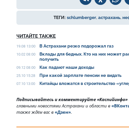
ТЕГИ:
schlumberger
,
астрахань
,
не
ЧИТАЙТЕ ТАКЖЕ
В Астрахани резко подорожал газ
19.08 13:00
Вклады для бедных. Кто на них может рас
10.02 08:00
получить
Как падают наши доходы
09.12 08:00
При какой зарплате пенсии не видать
25.10 15:28
Китайцы вложатся в строительство «угл
07.10 13:00
Подписывайтесь и комментируйте «Каспийинфо»
главными новостями Астрахани и области в
«ВКонт
также ждём вас в
«Дзен»
.