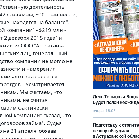
яйственную деятельность,
2 скважины, 500 тонн нефти,
ые находятся на балансе".
й компании" - $219 млн -
т 2 декабря 2015 года" и
жником ООО "Астрахань-
ических лиц, генеральный
одство компании не могло не
разности и намерения
вие чего она является
mberger. - Усматривается
икам. Мы считаем, что
День Тельцов и Водо
никами, не считая
будет полон неожид
о своим фактически
вчера, 18:02
ной компании" сказал, что
оговоров займа". Судья
Подготовку к отопит
на 21 апреля, обязав
сезону обсудили
в Астраханской обла
оговоры займа, которые