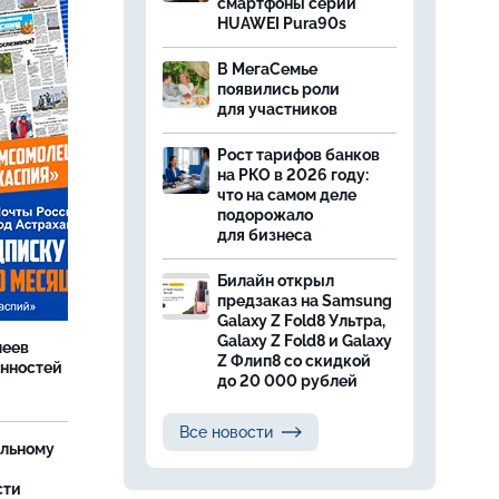
смартфоны серии
HUAWEI Pura90s
В МегаСемье
появились роли
для участников
Рост тарифов банков
на РКО в 2026 году:
что на самом деле
подорожало
для бизнеса
Билайн открыл
предзаказ на Samsung
Galaxy Z Fold8 Ультра,
Galaxy Z Fold8 и Galaxy
леев
Z Флип8 со скидкой
анностей
до 20 000 рублей
Все новости
ельному
сти