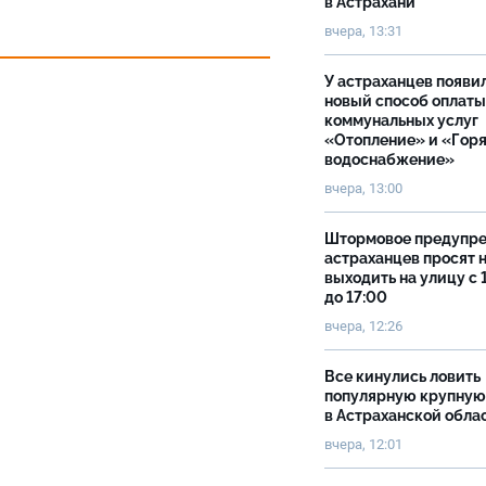
в Астрахани
вчера, 13:31
У астраханцев появи
новый способ оплаты
коммунальных услуг
«Отопление» и «Гор
водоснабжение»
вчера, 13:00
Штормовое предупр
астраханцев просят 
выходить на улицу с 
до 17:00
вчера, 12:26
Все кинулись ловить
популярную крупную
в Астраханской обла
вчера, 12:01