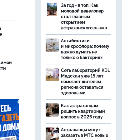
За год - в топ. Как
молодой девелопер
стал главным
открытием
астраханского рынка
а
е
Антибиотики
и микрофлора: почему
важно думать не
только о бактериях
симой
сти
Сеть лабораторий KDL
Медскан уже 15 лет
помогает жителям
региона оставаться
здоровыми
Как астраханцам
решить квартирный
вопрос в 2026 году
Астраханцы могут
заказать в МТС новые