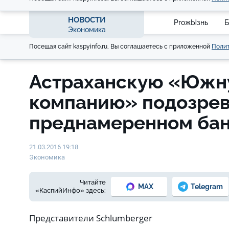
НОВОСТИ
ProжЫзнь
Б
Экономика
Посещая сайт kaspyinfo.ru, Вы соглашаетесь с приложенной
Полит
Астраханскую «Южн
компанию» подозрев
преднамеренном бан
21.03.2016 19:18
Экономика
Читайте
MAX
Telegram
«КаспийИнфо» здесь:
Представители Schlumberger