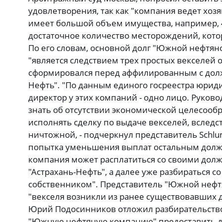
удовлетворения, так как "компания ведет хоз
имеет большой объем имущества, например, 4
достаточное количество месторождений, котор
По его словам, основной долг "Южной нефтяно
"является следствием трех простых векселей о
сформировался перед аффилированным с дол
Нефть". "По данным единого госреестра юрид
директор у этих компаний - одно лицо. Руков
знать об отсутствии экономической целесооб
исполнять сделку по выдаче векселей, вследст
ничтожной, - подчеркнул представитель Schlu
попытка уменьшения выплат остальным должн
компания может расплатиться со своими долж
"Астрахань-Нефть", а далее уже разбираться с
собственником". Представитель "Южной нефтя
"векселя возникли из ранее существовавших д
Юрий Подосинников отложил разбирательство 
"Южную нефтяную компанию" предоставить д