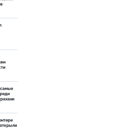
ов
л
у
лям
сти
 самые
среди
трахани
онтере
 открыли