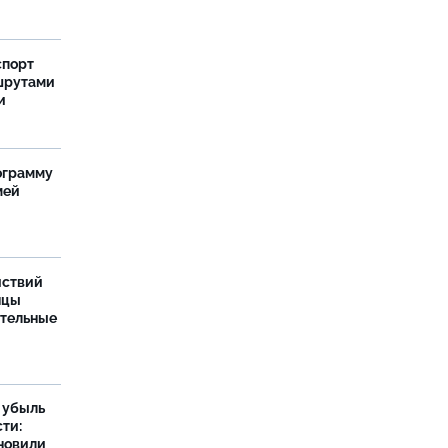
спорт
шрутами
и
ограмму
мей
йствий
нцы
ительные
а убыль
ти:
новили