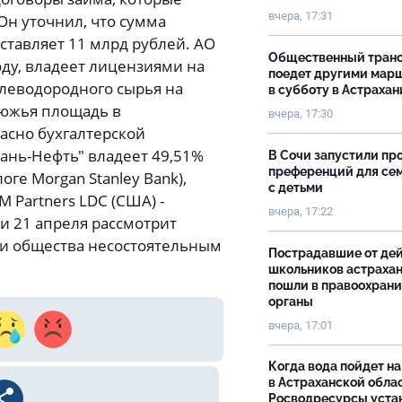
вчера, 17:31
Он уточнил, что сумма
тавляет 11 млрд рублей. АО
Общественный тран
оду, владеет лицензиями на
поедет другими мар
глеводородного сырья на
в субботу в Астрахан
люжья площадь в
вчера, 17:30
ласно бухгалтерской
хань-Нефть" владеет 49,51%
В Сочи запустили пр
преференций для се
логе Morgan Stanley Bank),
с детьми
 Partners LDC (США) -
вчера, 17:22
и 21 апреля рассмотрит
ии общества несостоятельным
Пострадавшие от де
школьников астраха
пошли в правоохран
органы
вчера, 17:01
Когда вода пойдет н
в Астраханской облас
Росводресурсы уста