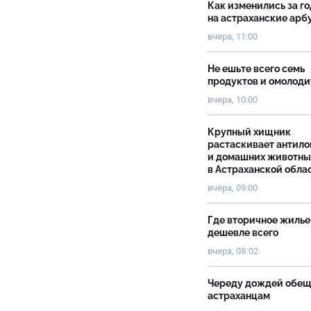
Как изменились за г
на астраханские ар
вчера, 11:00
Не ешьте всего семь
продуктов и омолоди
вчера, 10:00
Крупный хищник
растаскивает антило
и домашних животны
в Астраханской обла
вчера, 09:00
Где вторичное жилье
дешевле всего
вчера, 08:02
Череду дождей обе
астраханцам