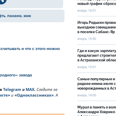
новый график сброс
вчера, 16:01
фть
,
панама
,
юнк
Игорь Редькин прове
выездное совещание
в поселке Сабанс-Яр
вчера, 15:50
считывать и что с этого можно
Где и какую зарплат
предлагают строите
в Астраханской обла
вчера, 15:01
еродного» завода
Самые популярные и
редкие имена июля 
новорожденных в Ас
 в
Telegram
и
MAX
.
Cледите за
акте»
и
«Одноклассниках»
. А
вчера, 14:00
Мурал в память о вол
Александре Ховрико