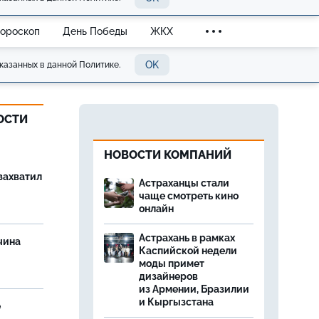
Гороскоп
День Победы
ЖКХ
OK
казанных в данной Политике.
ОСТИ
НОВОСТИ КОМПАНИЙ
захватил
Астраханцы стали
чаще смотреть кино
онлайн
Астрахань в рамках
чина
Каспийской недели
и
моды примет
дизайнеров
из Армении, Бразилии
и Кыргызстана
е