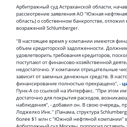
Арбитражный суд Астраханской области, нач
рассмотрение заявления АО "Южная нефтяная 
область) о собственном банкротстве, отложил 
возражений Schlumberger.
"В настоящее время у компании имеются фин
объем кредиторской задолженности. Должник
удовлетворить требования кредиторов, поскол
поступают от финансово-хозяйственной деятел
недостаточно. У компании отрицательные чис
зависит от заемных денежных средств. В нас
финансирование полностью прекращено", -
ц
Пунк-А со ссылкой на Интерфакс. "При этом 
достаточно для покрытия расходов, возника
наблюдения", - добавил он. В свою очередь,
Лоджелко Инк." (Панама, структура Schlumberg
более $1 млн с "Южной нефтяной компании" 
Арбитражный суд Москвы, попросил оставить 