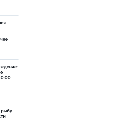
лся
ячее
еждение:
не
10:00
 рыбу
сти