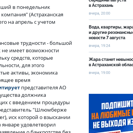
середины августа
в Астрахань
авший в понедельник
вчера, 20:00
компания" (Астраханская
его на апрель с учетом
Вода, квартиры, жар
и другие резонансны
новости 7 августа
ансовые трудности - большой
вчера, 19:24
 не имеет возможности
ьку средств, которые
Жара станет невыно
ьности, для этого
в Астраханской обла
тые активы, экономика
вчера, 19:00
тоящее время
итирует
представителя АО
имущества должника
ющих с введением процедуры
 представитель "Шлюмберже
er), иск которой о взыскании
в январе удовлетворил
заявление о банкротстве без