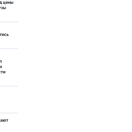
од цены
бузы
тесь
п
х
сти
щают