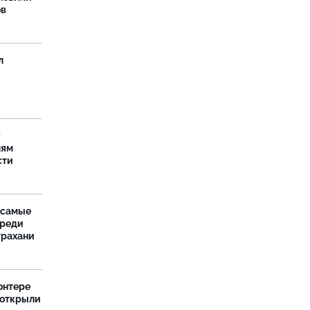
ов
л
у
лям
сти
 самые
среди
трахани
онтере
 открыли