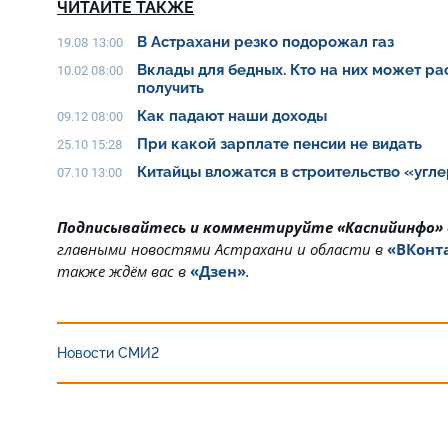
ЧИТАЙТЕ ТАКЖЕ
В Астрахани резко подорожал газ
19.08 13:00
Вклады для бедных. Кто на них может рас
10.02 08:00
получить
Как падают наши доходы
09.12 08:00
При какой зарплате пенсии не видать
25.10 15:28
Китайцы вложатся в строительство «угл
07.10 13:00
Подписывайтесь и комментируйте «Каспийинфо»
главными новостями Астрахани и области в
«ВКонт
также ждём вас в
«Дзен»
.
Новости СМИ2