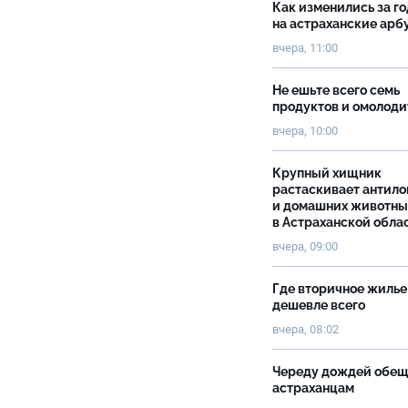
Как изменились за г
на астраханские ар
вчера, 11:00
Не ешьте всего семь
продуктов и омолоди
вчера, 10:00
Крупный хищник
растаскивает антило
и домашних животны
в Астраханской обла
вчера, 09:00
Где вторичное жилье
дешевле всего
вчера, 08:02
Череду дождей обе
астраханцам