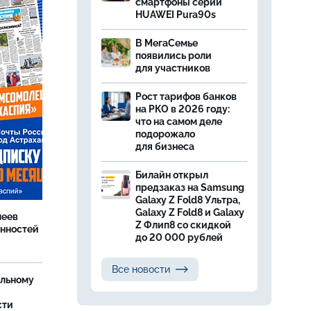
смартфоны серии
HUAWEI Pura90s
В МегаСемье
появились роли
для участников
Рост тарифов банков
на РКО в 2026 году:
что на самом деле
подорожало
для бизнеса
Билайн открыл
предзаказ на Samsung
Galaxy Z Fold8 Ультра,
Galaxy Z Fold8 и Galaxy
леев
Z Флип8 со скидкой
анностей
до 20 000 рублей
Все новости
ельному
сти