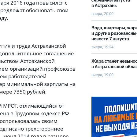
середины августа
аря 2016 года повысился с
в Астрахань
предложат обосновать свои
вчера, 20:00
ду.
Вода, квартиры, жар
и другие резонансны
новости 7 августа
тия и труда Астраханской
вчера, 19:24
о дополнительное соглашение
ьством Астраханской
Жара станет невыно
в Астраханской обла
ием организаций профсоюзов
вчера, 19:00
ем работодателей
мер минимальной зарплаты на
змере 7350 рублей.
й МРОТ, отличающийся от
ена в Трудовом кодексе РФ
 воспользовалась своим
подписано трехстороннее
 июня 2014 года в размере