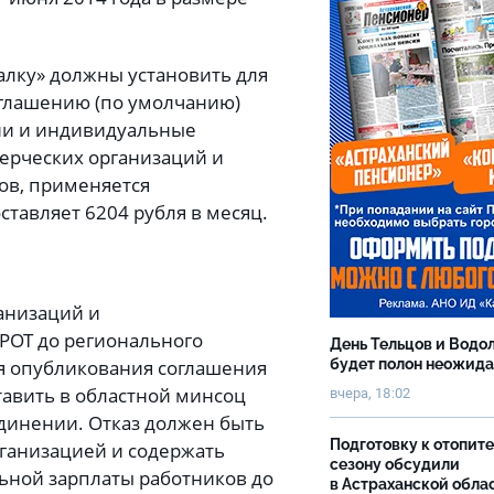
алку» должны установить для
оглашению (по умолчанию)
ии и индивидуальные
ерческих организаций и
ов, применяется
ставляет 6204 рубля в месяц.
анизаций и
РОТ до регионального
День Тельцов и Водо
ня опубликования соглашения
будет полон неожид
авить в областной минсоц
вчера, 18:02
динении. Отказ должен быть
Подготовку к отопит
ганизацией и содержать
сезону обсудили
ной зарплаты работников до
в Астраханской обла