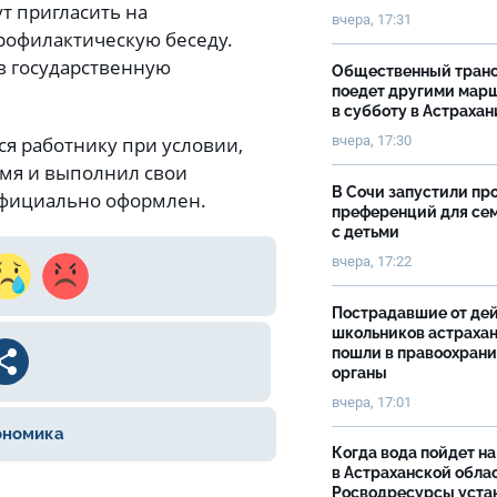
т пригласить на
вчера, 17:31
профилактическую беседу.
в государственную
Общественный тран
поедет другими мар
в субботу в Астрахан
вчера, 17:30
я работнику при условии,
емя и выполнил свои
В Сочи запустили пр
 официально оформлен.
преференций для се
с детьми
вчера, 17:22
Пострадавшие от де
школьников астраха
пошли в правоохран
органы
вчера, 17:01
ономика
Когда вода пойдет н
в Астраханской облас
Росводресурсы уста