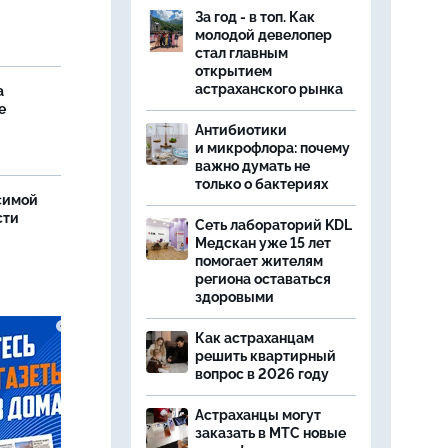
За год - в топ. Как
молодой девелопер
стал главным
открытием
астраханского рынка
а
е
Антибиотики
и микрофлора: почему
важно думать не
только о бактериях
симой
сти
Сеть лабораторий KDL
Медскан уже 15 лет
помогает жителям
региона оставаться
здоровыми
Как астраханцам
решить квартирный
вопрос в 2026 году
Астраханцы могут
заказать в МТС новые