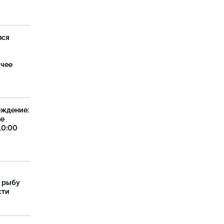
лся
ячее
еждение:
не
10:00
 рыбу
сти