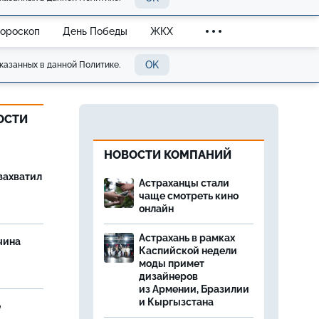
Гороскоп
День Победы
ЖКХ
OK
казанных в данной Политике.
ОСТИ
НОВОСТИ КОМПАНИЙ
захватил
Астраханцы стали
чаще смотреть кино
онлайн
Астрахань в рамках
чина
Каспийской недели
и
моды примет
дизайнеров
из Армении, Бразилии
и Кыргызстана
е