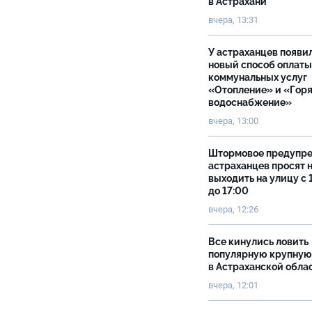
в Астрахани
вчера, 13:31
У астраханцев появи
новый способ оплаты
коммунальных услуг
«Отопление» и «Гор
водоснабжение»
вчера, 13:00
Штормовое предупр
астраханцев просят 
выходить на улицу с 
до 17:00
вчера, 12:26
Все кинулись ловить
популярную крупную
в Астраханской обла
вчера, 12:01