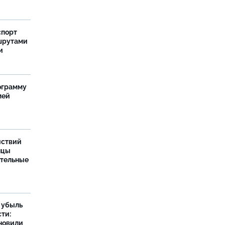
спорт
шрутами
и
ограмму
мей
йствий
нцы
ительные
а убыль
ти:
новили