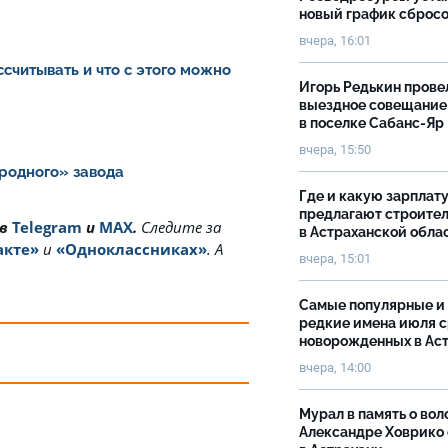
новый график сброс
вчера, 16:01
считывать и что с этого можно
Игорь Редькин прове
выездное совещание
в поселке Сабанс-Яр
вчера, 15:50
еродного» завода
Где и какую зарплат
предлагают строите
 в
Telegram
и
MAX
.
Cледите за
в Астраханской обла
акте»
и
«Одноклассниках»
. А
вчера, 15:01
Самые популярные и
редкие имена июля 
новорожденных в Ас
вчера, 14:00
Мурал в память о вол
Александре Ховрико