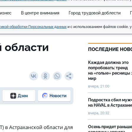
изнес
В центре внимания
Город трудовой доблести
икой обработки Персональных данных
и с использованием файлов cookie, у
й области
ПОСЛЕДНИЕ НОВ
Каждая должна это
попробовать: тренд
на «голые» ресницы 
мир
вчера, 21:00
Дзен
Новости
Подростка сбил муж
на HAVAL в Астрахан
вчера, 20:32
 в Астраханской области для
Осень придет раньш