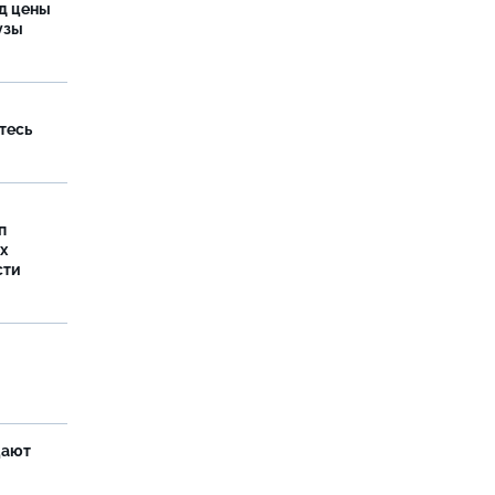
од цены
бузы
тесь
п
х
сти
щают