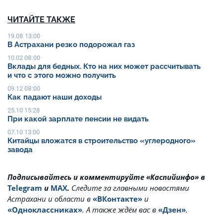
ЧИТАЙТЕ ТАКЖЕ
19.08 13:00
В Астрахани резко подорожал газ
10.02 08:00
Вклады для бедных. Кто на них может рассчитывать
и что с этого можно получить
09.12 08:00
Как падают наши доходы
25.10 15:28
При какой зарплате пенсии не видать
07.10 13:00
Китайцы вложатся в строительство «углеродного»
завода
Подписывайтесь и комментируйте «Каспийинфо» в
Telegram
и
MAX
.
Cледите за главными новостями
Астрахани и области в
«ВКонтакте»
и
«Одноклассниках»
. А также ждём вас в
«Дзен»
.