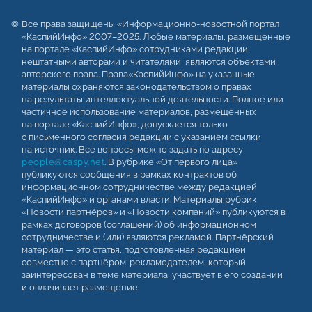
Все права защищены «Информационно-новостной портал
«КаспийИнфо» 2007–2025. Любые материалы, размещенные
на портале «КаспийИнфо» сотрудниками редакции,
нештатными авторами и читателями, являются объектами
авторского права. Права«КаспийИнфо» на указанные
материалы охраняются законодательством о правах
на результаты интеллектуальной деятельности. Полное или
частичное использование материалов, размещенных
на портале «КаспийИнфо», допускается только
с письменного согласия редакции с указанием ссылки
на источник. Все вопросы можно задать по адресу
people@caspy.net
. В рубрике «От первого лица»
публикуются сообщения в рамках контрактов об
информационном сотрудничестве между редакцией
«КаспийИнфо» и органами власти. Материалы рубрик
«Новости партнёров» и «Новости компаний» публикуются в
рамках договоров (соглашений) об информационном
сотрудничестве и (или) являются рекламой. Партнёрский
материал — это статья, подготовленная редакцией
совместно с партнёром-рекламодателем, который
заинтересован в теме материала, участвует в его создании
и оплачивает размещение.