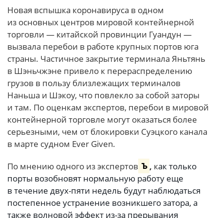
Новая вспышка коронавируса в одном
из основных центров мировой контейнерной
торговли — китайской провинции Гуандун —
вызвала перебои в работе крупных портов юга
страны. Частичное закрытие терминала Яньтянь
в Шэньчжэне привело к перераспределению
грузов в пользу близлежащих терминалов
Наньша и Шэкоу, что повлекло за собой заторы
и там. По оценкам экспертов, перебои в мировой
контейнерной торговле могут оказаться более
серьезными, чем от блокировки Суэцкого канала
в марте судном Ever Given.
По мнению одного из экспертов
Ъ
,
к
ак только
порты возобновят нормальную работу еще
в течение двух-пяти недель будут наблюдаться
постепенное устранение возникшего затора, а
также волновой эффект из-за прерывания