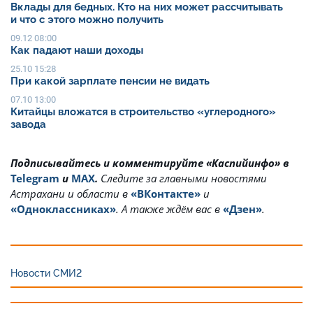
Вклады для бедных. Кто на них может рассчитывать
и что с этого можно получить
09.12 08:00
Как падают наши доходы
25.10 15:28
При какой зарплате пенсии не видать
07.10 13:00
Китайцы вложатся в строительство «углеродного»
завода
Подписывайтесь и комментируйте «Каспийинфо» в
Telegram
и
MAX
.
Cледите за главными новостями
Астрахани и области в
«ВКонтакте»
и
«Одноклассниках»
. А также ждём вас в
«Дзен»
.
Новости СМИ2