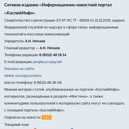
Сетевое издание «Информационно-новостной портал
«КаспийИнфо»
Свидетельство о регистрации ЭЛ № ФС 77 - 68109 от 21.12.2016, выдано
Федеральной службой по надзору в сфере связи, информационных
технологий и массовых коммуникаций
Учредитель:
А.Н. Нечаев
Главный редактор —
А.Н. Нечаев
Телефоны редакции:
8 (8512) 48 18 14
E-mail редакции:
people@caspy.net
Реклама на сайте
почта:
rocaspy@mail.ru
или по телефону: 8 (8512) 48-18-06
Мнения авторов статей, опубликованных на портале «КаспийИнфо»,
материалов, размещённых в разделе «Моя тема», а также
комментариев пользователей к материалам сайта могут не совпадать
с позицией портала «КаспийИнфо».
RSS
Подписка на новости:
Товарный знак