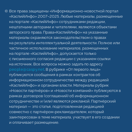
Все права защищены «Информационно-новостной портал
«КаспийИнфо» 2007–2025. Любые материалы, размещенные
на портале «КаспийИнфо» сотрудниками редакции,
нештатными авторами и читателями, являются объектами
авторского права. Права«КаспийИнфо» на указанные
материалы охраняются законодательством о правах
на результаты интеллектуальной деятельности. Полное или
частичное использование материалов, размещенных
на портале «КаспийИнфо», допускается только
с письменного согласия редакции с указанием ссылки
на источник. Все вопросы можно задать по адресу
people@caspy.net
. В рубрике «От первого лица»
публикуются сообщения в рамках контрактов об
информационном сотрудничестве между редакцией
«КаспийИнфо» и органами власти. Материалы рубрик
«Новости партнёров» и «Новости компаний» публикуются в
рамках договоров (соглашений) об информационном
сотрудничестве и (или) являются рекламой. Партнёрский
материал — это статья, подготовленная редакцией
совместно с партнёром-рекламодателем, который
заинтересован в теме материала, участвует в его создании
и оплачивает размещение.