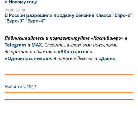
к Новому году
06.08 09:08
В России разрешили продажу бензина класса "Евро-2",
"Евро-3", "Евро-4"
Подписывайтесь и комментируйте «Каспийинфо» в
Telegram
и
MAX
.
Cледите за главными новостями
Астрахани и области в
«ВКонтакте»
и
«Одноклассниках»
. А также ждём вас в
«Дзен»
.
Новости СМИ2