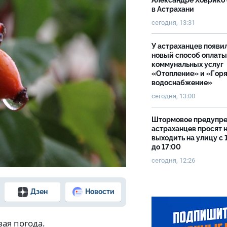
Александре Ховрико
в Астрахани
сегодня, 13:31
У астраханцев появи
новый способ оплаты
коммунальных услуг
«Отопление» и «Гор
водоснабжение»
сегодня, 13:00
Штормовое предупр
астраханцев просят 
выходить на улицу с 
до 17:00
сегодня, 12:26
Дзен
Новости
вая погода.