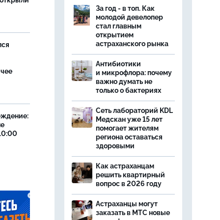
 открыли
За год - в топ. Как
молодой девелопер
стал главным
открытием
астраханского рынка
лся
Антибиотики
ячее
и микрофлора: почему
важно думать не
только о бактериях
Сеть лабораторий KDL
еждение:
Медскан уже 15 лет
не
помогает жителям
10:00
региона оставаться
здоровыми
Как астраханцам
решить квартирный
вопрос в 2026 году
Астраханцы могут
заказать в МТС новые