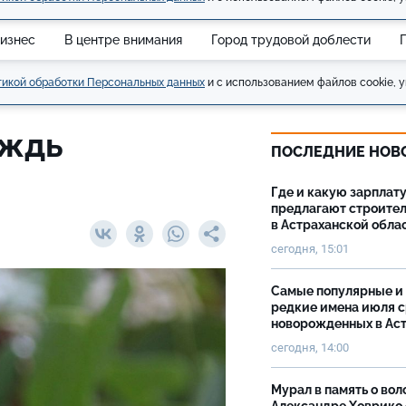
изнес
В центре внимания
Город трудовой доблести
икой обработки Персональных данных
и с использованием файлов cookie, у
ождь
ПОСЛЕДНИЕ НОВ
Где и какую зарплат
предлагают строите
в Астраханской обла
сегодня, 15:01
Самые популярные и
редкие имена июля 
новорожденных в Ас
сегодня, 14:00
Мурал в память о вол