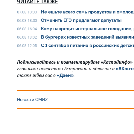
ЧИТАЙТЕ ТАКЖЕ
Не ешьте всего семь продуктов и омолод
07.08 10:00
Отменить ЕГЭ предлагают депутаты
06.08 18:33
Кому навредит интервальное голодание,
06.08 16:04
В бургерах известных заведений выявил
06.08 13:02
С 1 сентября питание в российских детс
06.08 12:05
Подписывайтесь и комментируйте «Каспийинфо»
главными новостями Астрахани и области в
«ВКонт
также ждём вас в
«Дзен»
.
Новости СМИ2