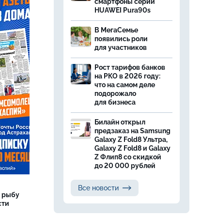
смартфоны серии
HUAWEI Pura90s
В МегаСемье
появились роли
для участников
Рост тарифов банков
на РКО в 2026 году:
что на самом деле
подорожало
для бизнеса
Билайн открыл
предзаказ на Samsung
Galaxy Z Fold8 Ультра,
Galaxy Z Fold8 и Galaxy
Z Флип8 со скидкой
до 20 000 рублей
Все новости
 рыбу
сти