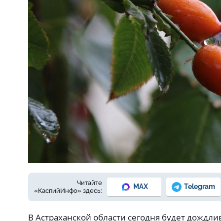
Фото: Е. Зимней
Читайте
MAX
Telegram
«КаспийИнфо» здесь:
В Астраханской области сегодня будет дождли