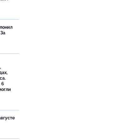
олонил
 За
,
дах,
са.
 6
могли
августе