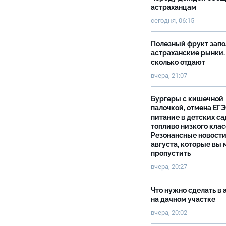
астраханцам
сегодня, 06:15
Полезный фрукт зап
астраханские рынки.
сколько отдают
вчера, 21:07
Бургеры с кишечной
палочкой, отмена ЕГЭ
питание в детских са
топливо низкого клас
Резонансные новости
августа, которые вы 
пропустить
вчера, 20:27
Что нужно сделать в 
на дачном участке
вчера, 20:02