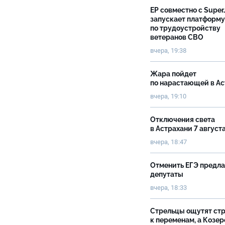
ЕР совместно с Super
запускает платформу
по трудоустройству
ветеранов СВО
вчера, 19:38
Жара пойдет
по нарастающей в А
вчера, 19:10
Отключения света
в Астрахани 7 август
вчера, 18:47
Отменить ЕГЭ предл
депутаты
вчера, 18:33
Стрельцы ощутят ст
к переменам, а Козер