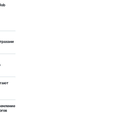
Job
страхани
а
агают
ремление
огов