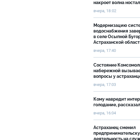
накроет волна носта
вчера, 18:02
Модернизацию сист
водоснабжения зав
в селе Осыпной Буго
Астраханской облас
вчера, 17:40
Состояние Комсомол
набережной вызыва
вопросы у астраханц
вчера, 17:03
Кому навредит инте
голодание, рассказа
вчера, 16:04
Астраханец сменил
предпринимательск
деятельность на слу