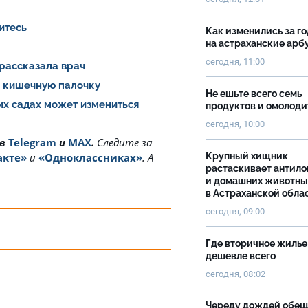
итесь
Как изменились за г
на астраханские ар
сегодня, 11:00
 рассказала врач
и кишечную палочку
Не ешьте всего семь
ких садах может измениться
продуктов и омолоди
сегодня, 10:00
 в
Telegram
и
MAX
.
Cледите за
Крупный хищник
акте»
и
«Одноклассниках»
. А
растаскивает антило
и домашних животны
в Астраханской обла
сегодня, 09:00
Где вторичное жилье
дешевле всего
сегодня, 08:02
Череду дождей обе