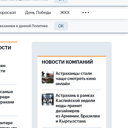
Гороскоп
День Победы
ЖКХ
OK
казанных в данной Политике.
ОСТИ
у
НОВОСТИ КОМПАНИЙ
лям
сти
Астраханцы стали
чаще смотреть кино
онлайн
 самые
Астрахань в рамках
среди
Каспийской недели
трахани
моды примет
дизайнеров
из Армении, Бразилии
и Кыргызстана
онтере