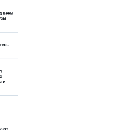
од цены
бузы
тесь
п
х
сти
щают