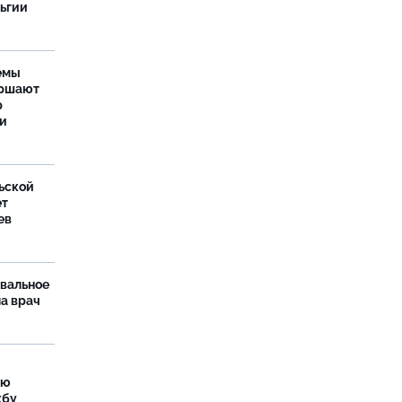
льгии
емы
ершают
р
ти
ьской
ет
ев
рвальное
ла врач
ую
жбу