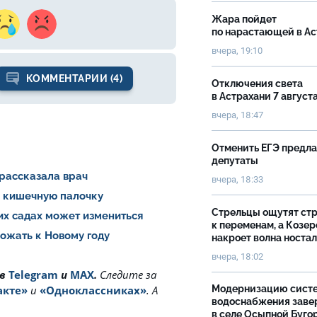
Жара пойдет
по нарастающей в А
вчера, 19:10
КОММЕНТАРИИ (4)
Отключения света
в Астрахани 7 август
вчера, 18:47
Отменить ЕГЭ предл
депутаты
 рассказала врач
вчера, 18:33
и кишечную палочку
Стрельцы ощутят ст
ких садах может измениться
к переменам, а Козер
рожать к Новому году
накроет волна носта
вчера, 18:02
 в
Telegram
и
MAX
.
Cледите за
Модернизацию сист
акте»
и
«Одноклассниках»
. А
водоснабжения зав
в селе Осыпной Буго