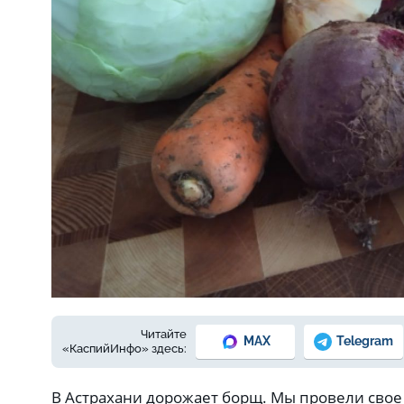
Фото: автора
Читайте
MAX
Telegram
«КаспийИнфо» здесь:
В Астрахани дорожает борщ. Мы провели свое