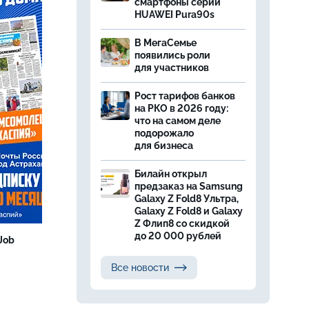
смартфоны серии
HUAWEI Pura90s
В МегаСемье
появились роли
для участников
Рост тарифов банков
на РКО в 2026 году:
что на самом деле
подорожало
для бизнеса
Билайн открыл
предзаказ на Samsung
Galaxy Z Fold8 Ультра,
Galaxy Z Fold8 и Galaxy
Z Флип8 со скидкой
до 20 000 рублей
Job
Все новости