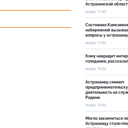
Астраханской облас
вчера, 17:40
Состояние Комсомол
набережной вызыва
вопросы у астраханц
вчера, 17:03
Кому навредит инте
голодание, рассказа
вчера, 16:04
Астраханец сменил
предпринимательск
деятельность на слу
Родине
вчера, 15:30
Могло закончиться ле
Астраханцу стало пл