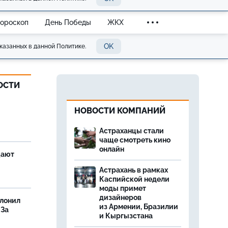
Гороскоп
День Победы
ЖКХ
OK
казанных в данной Политике.
ОСТИ
НОВОСТИ КОМПАНИЙ
Астраханцы стали
чаще смотреть кино
онлайн
щают
Астрахань в рамках
Каспийской недели
моды примет
дизайнеров
олонил
из Армении, Бразилии
 За
и Кыргызстана