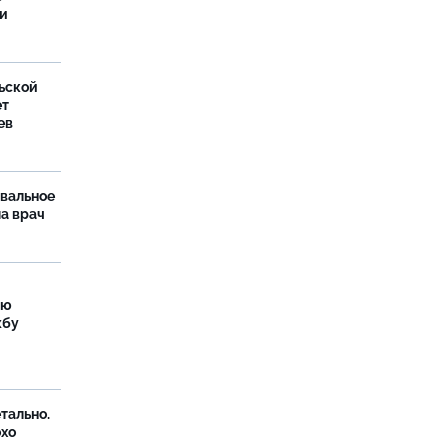
ти
ьской
ет
ев
рвальное
ла врач
ую
жбу
тально.
охо