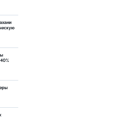
ахани
ческую
бы
 40%
теры
х