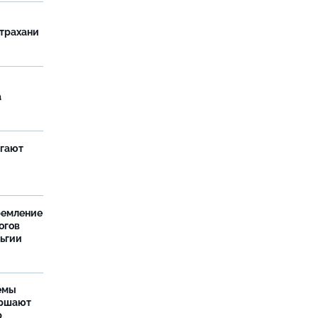
страхани
а
агают
ремление
огов
льгии
емы
ершают
р