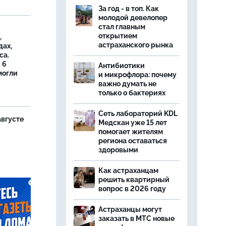
За год - в топ. Как
молодой девелопер
стал главным
открытием
,
астраханского рынка
дах,
са.
 6
Антибиотики
могли
и микрофлора: почему
важно думать не
только о бактериях
Сеть лабораторий KDL
августе
Медскан уже 15 лет
помогает жителям
региона оставаться
здоровыми
Как астраханцам
решить квартирный
вопрос в 2026 году
Астраханцы могут
заказать в МТС новые