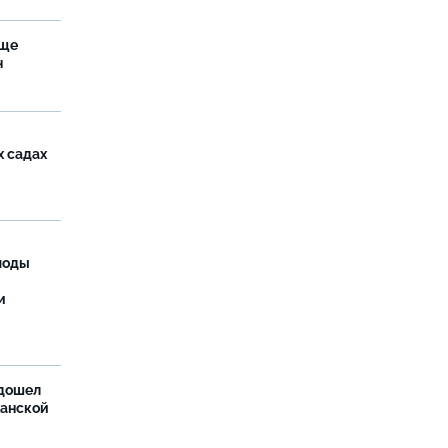
аще
н
х садах
моды
и
дошел
ханской