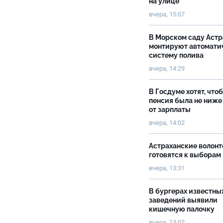
на улице
вчера, 15:07
В Морском саду Астр
монтируют автомати
систему полива
вчера, 14:29
В Госдуме хотят, что
пенсия была не ниже
от зарплаты
вчера, 14:02
Астраханские волон
готовятся к выборам
вчера, 13:31
В бургерах известны
заведений выявили
кишечную палочку
вчера, 13:02