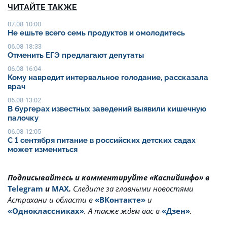
ЧИТАЙТЕ ТАКЖЕ
07.08 10:00
Не ешьте всего семь продуктов и омолодитесь
06.08 18:33
Отменить ЕГЭ предлагают депутаты
06.08 16:04
Кому навредит интервальное голодание, рассказала
врач
06.08 13:02
В бургерах известных заведений выявили кишечную
палочку
06.08 12:05
С 1 сентября питание в российских детских садах
может измениться
Подписывайтесь и комментируйте «Каспийинфо» в
Telegram
и
MAX
.
Cледите за главными новостями
Астрахани и области в
«ВКонтакте»
и
«Одноклассниках»
. А также ждём вас в
«Дзен»
.