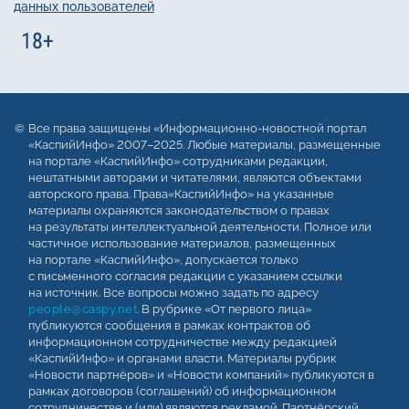
данных пользователей
Все права защищены «Информационно-новостной портал
«КаспийИнфо» 2007–2025. Любые материалы, размещенные
на портале «КаспийИнфо» сотрудниками редакции,
нештатными авторами и читателями, являются объектами
авторского права. Права«КаспийИнфо» на указанные
материалы охраняются законодательством о правах
на результаты интеллектуальной деятельности. Полное или
частичное использование материалов, размещенных
на портале «КаспийИнфо», допускается только
с письменного согласия редакции с указанием ссылки
на источник. Все вопросы можно задать по адресу
people@caspy.net
. В рубрике «От первого лица»
публикуются сообщения в рамках контрактов об
информационном сотрудничестве между редакцией
«КаспийИнфо» и органами власти. Материалы рубрик
«Новости партнёров» и «Новости компаний» публикуются в
рамках договоров (соглашений) об информационном
сотрудничестве и (или) являются рекламой. Партнёрский