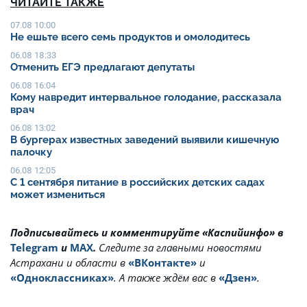
ЧИТАЙТЕ ТАКЖЕ
07.08 10:00
Не ешьте всего семь продуктов и омолодитесь
06.08 18:33
Отменить ЕГЭ предлагают депутаты
06.08 16:04
Кому навредит интервальное голодание, рассказала
врач
06.08 13:02
В бургерах известных заведений выявили кишечную
палочку
06.08 12:05
С 1 сентября питание в российских детских садах
может измениться
Подписывайтесь и комментируйте «Каспийинфо» в
Telegram
и
MAX
.
Cледите за главными новостями
Астрахани и области в
«ВКонтакте»
и
«Одноклассниках»
. А также ждём вас в
«Дзен»
.