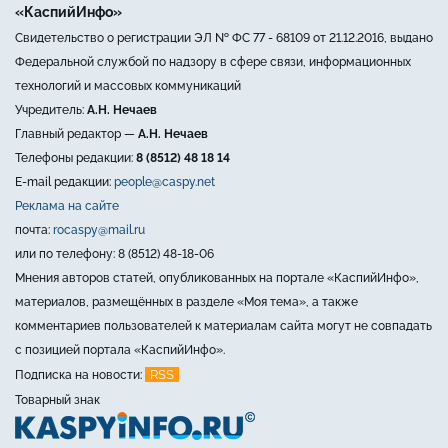
«КаспийИнфо»
Свидетельство о регистрации ЭЛ № ФС 77 - 68109 от 21.12.2016, выдано
Федеральной службой по надзору в сфере связи, информационных
технологий и массовых коммуникаций
Учредитель:
А.Н. Нечаев
Главный редактор —
А.Н. Нечаев
Телефоны редакции:
8 (8512) 48 18 14
E-mail редакции:
people@caspy.net
Реклама на сайте
почта:
rocaspy@mail.ru
или по телефону: 8 (8512) 48-18-06
Мнения авторов статей, опубликованных на портале «КаспийИнфо»,
материалов, размещённых в разделе «Моя тема», а также
комментариев пользователей к материалам сайта могут не совпадать
с позицией портала «КаспийИнфо».
RSS
Подписка на новости:
Товарный знак