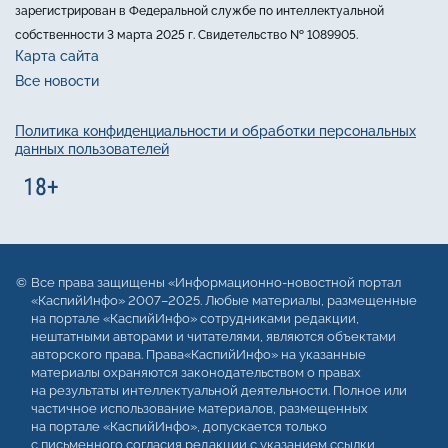
зарегистрирован в Федеральной службе по интеллектуальной
собственности 3 марта 2025 г. Свидетельство № 1089905.
Карта сайта
Все новости
Политика конфиденциальности и обработки персональных
данных пользователей
Все права защищены «Информационно-новостной портал
«КаспийИнфо» 2007–2025. Любые материалы, размещенные
на портале «КаспийИнфо» сотрудниками редакции,
нештатными авторами и читателями, являются объектами
авторского права. Права«КаспийИнфо» на указанные
материалы охраняются законодательством о правах
на результаты интеллектуальной деятельности. Полное или
частичное использование материалов, размещенных
на портале «КаспийИнфо», допускается только
с письменного согласия редакции с указанием ссылки