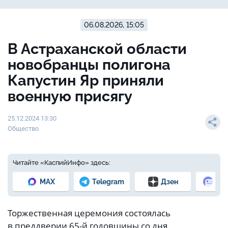
06.08.2026, 15:05
В Астраханской области
новобранцы полигона
Капустин Яр приняли
военную присягу
25.12.2024 13:30
Общество
Читайте «КаспийИнфо» здесь:
MAX
Telegram
Дзен
Но
Торжественная церемония состоялась
в преддверии 65-й годовщины со дня