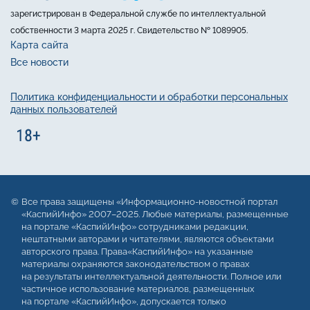
зарегистрирован в Федеральной службе по интеллектуальной
собственности 3 марта 2025 г. Свидетельство № 1089905.
Карта сайта
Все новости
Политика конфиденциальности и обработки персональных
данных пользователей
Все права защищены «Информационно-новостной портал
«КаспийИнфо» 2007–2025. Любые материалы, размещенные
на портале «КаспийИнфо» сотрудниками редакции,
нештатными авторами и читателями, являются объектами
авторского права. Права«КаспийИнфо» на указанные
материалы охраняются законодательством о правах
на результаты интеллектуальной деятельности. Полное или
частичное использование материалов, размещенных
на портале «КаспийИнфо», допускается только