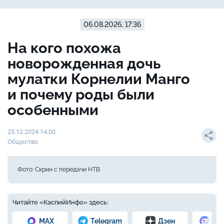
06.08.2026, 17:36
На кого похожа
новорожденная дочь
мулатки Корнелии Манго
и почему роды были
особенными
25.12.2024 14:00
Общество
Фото: Скрин с передачи НТВ
Читайте «КаспийИнфо» здесь:
MAX
Telegram
Дзен
Но