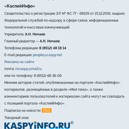
«КаспийИнфо»
Свидетельство о регистрации ЭЛ № ФС 77 - 68109 от 21.12.2016, выдано
Федеральной службой по надзору в сфере связи, информационных
технологий и массовых коммуникаций
Учредитель:
А.Н. Нечаев
Главный редактор —
А.Н. Нечаев
Телефоны редакции:
8 (8512) 48 18 14
E-mail редакции:
people@caspy.net
Реклама на сайте
почта:
rocaspy@mail.ru
или по телефону: 8 (8512) 48-18-06
Мнения авторов статей, опубликованных на портале «КаспийИнфо»,
материалов, размещённых в разделе «Моя тема», а также
комментариев пользователей к материалам сайта могут не совпадать
с позицией портала «КаспийИнфо».
RSS
Подписка на новости:
Товарный знак