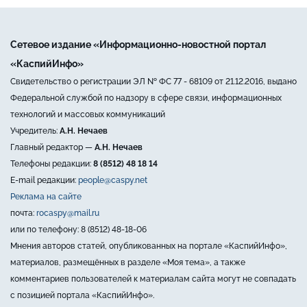
Сетевое издание «Информационно-новостной портал
«КаспийИнфо»
Свидетельство о регистрации ЭЛ № ФС 77 - 68109 от 21.12.2016, выдано
Федеральной службой по надзору в сфере связи, информационных
технологий и массовых коммуникаций
Учредитель:
А.Н. Нечаев
Главный редактор —
А.Н. Нечаев
Телефоны редакции:
8 (8512) 48 18 14
E-mail редакции:
people@caspy.net
Реклама на сайте
почта:
rocaspy@mail.ru
или по телефону: 8 (8512) 48-18-06
Мнения авторов статей, опубликованных на портале «КаспийИнфо»,
материалов, размещённых в разделе «Моя тема», а также
комментариев пользователей к материалам сайта могут не совпадать
с позицией портала «КаспийИнфо».