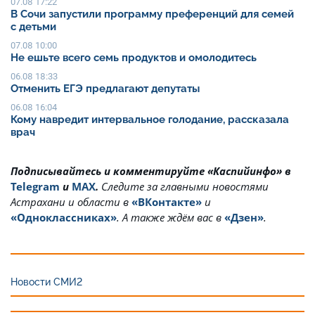
07.08 17:22
В Сочи запустили программу преференций для семей
с детьми
07.08 10:00
Не ешьте всего семь продуктов и омолодитесь
06.08 18:33
Отменить ЕГЭ предлагают депутаты
06.08 16:04
Кому навредит интервальное голодание, рассказала
врач
Подписывайтесь и комментируйте «Каспийинфо» в
Telegram
и
MAX
.
Cледите за главными новостями
Астрахани и области в
«ВКонтакте»
и
«Одноклассниках»
. А также ждём вас в
«Дзен»
.
Новости СМИ2