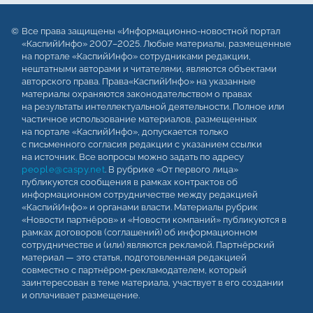
Все права защищены «Информационно-новостной портал
«КаспийИнфо» 2007–2025. Любые материалы, размещенные
на портале «КаспийИнфо» сотрудниками редакции,
нештатными авторами и читателями, являются объектами
авторского права. Права«КаспийИнфо» на указанные
материалы охраняются законодательством о правах
на результаты интеллектуальной деятельности. Полное или
частичное использование материалов, размещенных
на портале «КаспийИнфо», допускается только
с письменного согласия редакции с указанием ссылки
на источник. Все вопросы можно задать по адресу
people@caspy.net
. В рубрике «От первого лица»
публикуются сообщения в рамках контрактов об
информационном сотрудничестве между редакцией
«КаспийИнфо» и органами власти. Материалы рубрик
«Новости партнёров» и «Новости компаний» публикуются в
рамках договоров (соглашений) об информационном
сотрудничестве и (или) являются рекламой. Партнёрский
материал — это статья, подготовленная редакцией
совместно с партнёром-рекламодателем, который
заинтересован в теме материала, участвует в его создании
и оплачивает размещение.