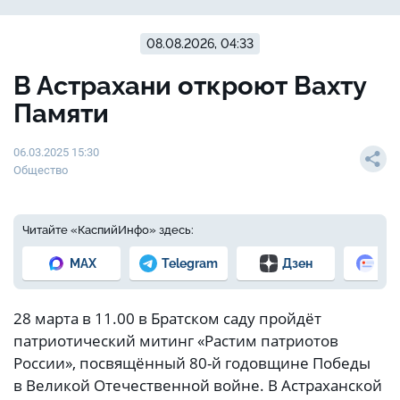
08.08.2026, 04:33
В Астрахани откроют Вахту
Памяти
06.03.2025 15:30
Общество
Читайте «КаспийИнфо» здесь:
MAX
Telegram
Дзен
Но
28 марта в 11.00 в Братском саду пройдёт
патриотический митинг «Растим патриотов
России», посвящённый 80-й годовщине Победы
в Великой Отечественной войне. В Астраханской