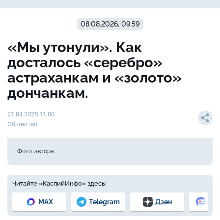
08.08.2026, 09:59
«Мы утонули». Как
досталось «серебро»
астраханкам и «золото»
дончанкам.
21.04.2025 11:00
Общество
Фото: автора
Читайте «КаспийИнфо» здесь:
MAX
Telegram
Дзен
Но