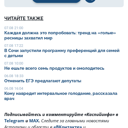
ЧИТАЙТЕ ТАКЖЕ
07.08 21:00
Каждая должна это попробовать: тренд на «голые»
ресницы захватил мир
07.08 17:22
В Сочи запустили программу преференций для семей
с детьми
07.08 10:00
Не ешьте всего семь продуктов и омолодитесь
06.08 18:33
Отменить ЕГЭ предлагают депутаты
06.08 16:04
Кому навредит интервальное голодание, рассказала
врач
Подписывайтесь и комментируйте «Каспийинфо» в
Telegram
и
MAX
.
Cледите за главными новостями
Астрахани и области в
«ВКонтакте»
и