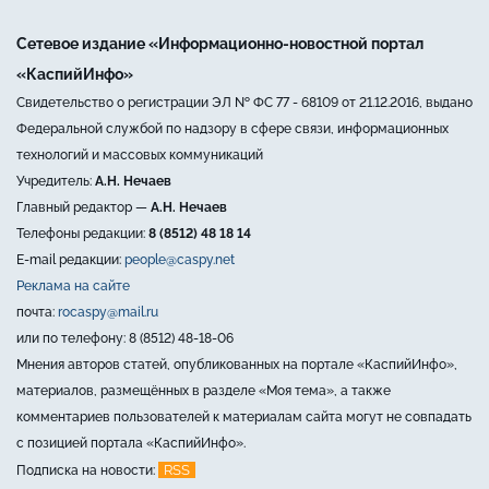
Сетевое издание «Информационно-новостной портал
«КаспийИнфо»
Свидетельство о регистрации ЭЛ № ФС 77 - 68109 от 21.12.2016, выдано
Федеральной службой по надзору в сфере связи, информационных
технологий и массовых коммуникаций
Учредитель:
А.Н. Нечаев
Главный редактор —
А.Н. Нечаев
Телефоны редакции:
8 (8512) 48 18 14
E-mail редакции:
people@caspy.net
Реклама на сайте
почта:
rocaspy@mail.ru
или по телефону: 8 (8512) 48-18-06
Мнения авторов статей, опубликованных на портале «КаспийИнфо»,
материалов, размещённых в разделе «Моя тема», а также
комментариев пользователей к материалам сайта могут не совпадать
с позицией портала «КаспийИнфо».
RSS
Подписка на новости: