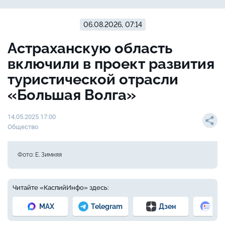
06.08.2026, 07:14
Астраханскую область
включили в проект развития
туристической отрасли
«Большая Волга»
14.05.2025 17:00
Общество
Фото: Е. Зимняя
Читайте «КаспийИнфо» здесь:
MAX
Telegram
Дзен
Но