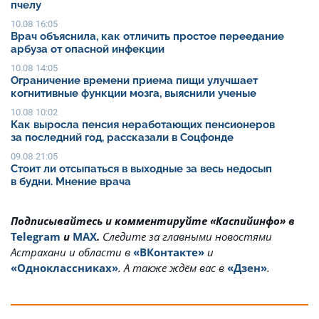
пчелу
10.08 16:05
Врач объяснила, как отличить простое переедание
арбуза от опасной инфекции
10.08 14:05
Ограничение времени приема пищи улучшает
когнитивные функции мозга, выяснили ученые
10.08 10:02
Как выросла пенсия неработающих пенсионеров
за последний год, рассказали в Соцфонде
09.08 21:05
Стоит ли отсыпаться в выходные за весь недосып
в будни. Мнение врача
Подписывайтесь и комментируйте «Каспийинфо» в
Telegram
и
MAX
.
Cледите за главными новостями
Астрахани и области в
«ВКонтакте»
и
«Одноклассниках»
. А также ждём вас в
«Дзен»
.