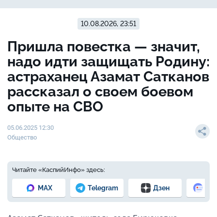
10.08.2026, 23:51
Пришла повестка — значит,
надо идти защищать Родину:
астраханец Азамат Сатканов
рассказал о своем боевом
опыте на СВО
05.06.2025 12:30
Общество
Читайте «КаспийИнфо» здесь:
MAX
Telegram
Дзен
Но