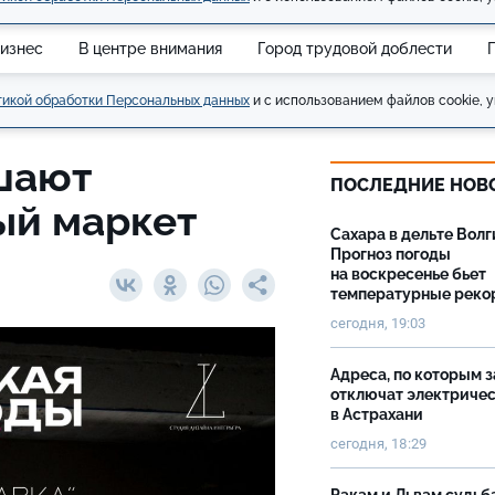
изнес
В центре внимания
Город трудовой доблести
икой обработки Персональных данных
и с использованием файлов cookie, у
шают
ПОСЛЕДНИЕ НОВ
ый маркет
Сахара в дельте Волг
Прогноз погоды
на воскресенье бьет
температурные рек
сегодня, 19:03
Адреса, по которым 
отключат электриче
в Астрахани
сегодня, 18:29