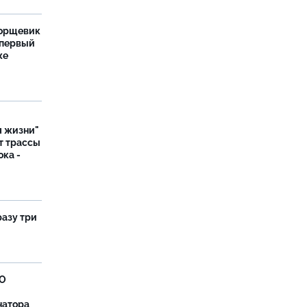
борщевик
 первый
же
я жизни"
т трассы
ока -
разу три
ВО
натора