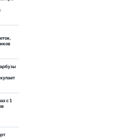
в
еток,
иков
 арбузы
скупает
ах с 1
ов
орт