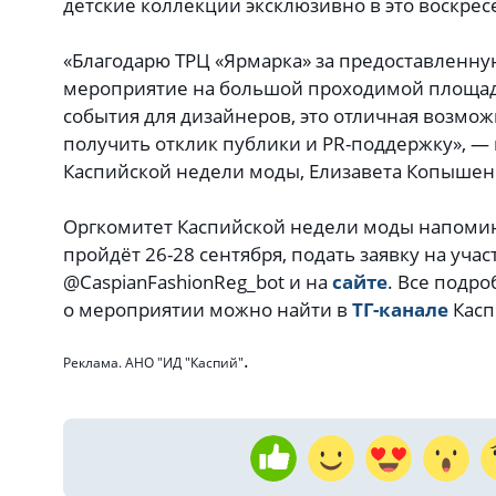
детские коллекции эксклюзивно в это воскрес
«Благодарю ТРЦ «Ярмарка» за предоставленн
мероприятие на большой проходимой площад
события для дизайнеров, это отличная возможн
получить отклик публики и PR-поддержку», —
Каспийской недели моды, Елизавета Копышен
Оргкомитет Каспийской недели моды напомин
пройдёт 26-28 сентября, подать заявку на уча
@CaspianFashionReg_bot и на
сайте
. Все подро
о мероприятии можно найти в
ТГ-канале
Касп
.
Реклама. АНО "ИД "Каспий"