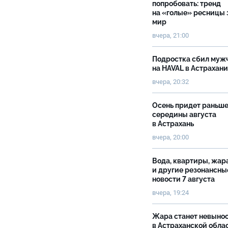
попробовать: тренд
на «голые» ресницы 
мир
вчера, 21:00
Подростка сбил муж
на HAVAL в Астрахан
вчера, 20:32
Осень придет раньш
середины августа
в Астрахань
вчера, 20:00
Вода, квартиры, жар
и другие резонансны
новости 7 августа
вчера, 19:24
Жара станет невыно
в Астраханской обла