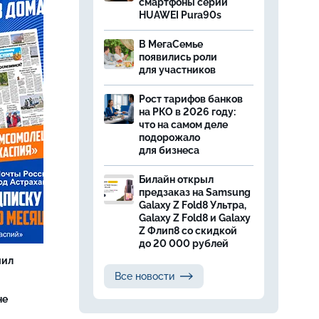
смартфоны серии
HUAWEI Pura90s
В МегаСемье
появились роли
для участников
Рост тарифов банков
на РКО в 2026 году:
что на самом деле
подорожало
для бизнеса
Билайн открыл
предзаказ на Samsung
Galaxy Z Fold8 Ультра,
Galaxy Z Fold8 и Galaxy
Z Флип8 со скидкой
до 20 000 рублей
чил
Все новости
не