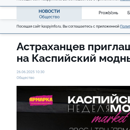
НОВОСТИ
ProжЫзнь
Б
Общество
Посещая сайт kaspyinfo.ru, Вы соглашаетесь с приложенной
Полит
Астраханцев пригла
на Каспийский модн
26.06.2025 10:30
Общество