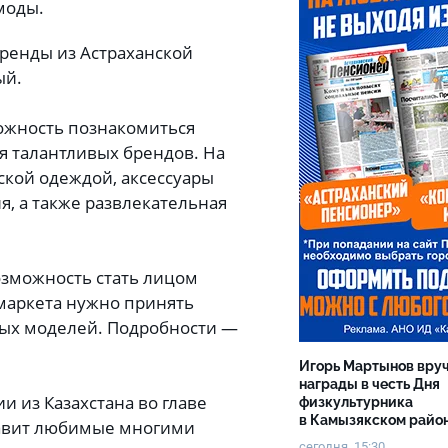
 моды.
ренды из Астраханской
ый.
можность познакомиться
я талантливых брендов. На
рской одеждой, аксессуары
, а также развлекательная
зможность стать лицом
 маркета нужно принять
вых моделей. Подробности —
Игорь Мартынов вру
награды в честь Дня
 из Казахстана во главе
физкультурника
в Камызякском райо
тавит любимые многими
сегодня, 15:30