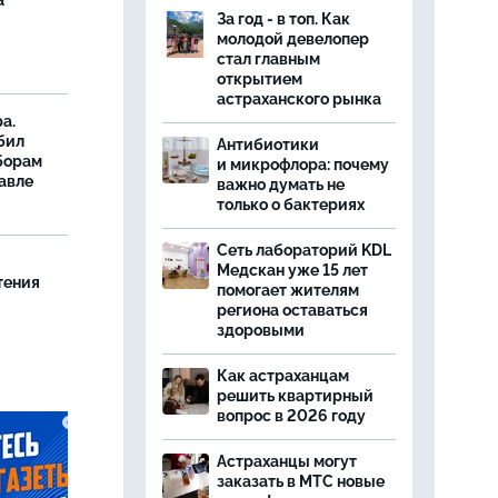
а
За год - в топ. Как
молодой девелопер
стал главным
открытием
астраханского рынка
а.
бил
Антибиотики
борам
и микрофлора: почему
авле
важно думать не
только о бактериях
Сеть лабораторий KDL
Медскан уже 15 лет
тения
помогает жителям
региона оставаться
здоровыми
Как астраханцам
решить квартирный
вопрос в 2026 году
Астраханцы могут
заказать в МТС новые