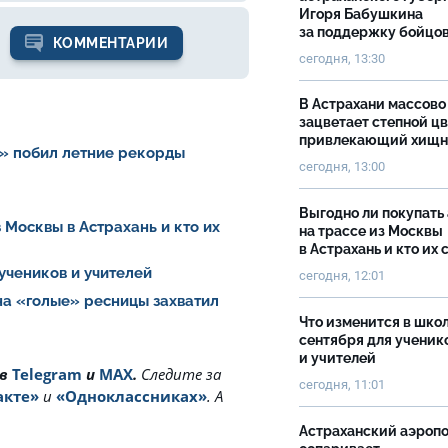
Игоря Бабушкина
за поддержку бойцо
КОММЕНТАРИИ
сегодня, 13:30
В Астрахани массово
зацветает степной цв
привлекающий хищн
» побил летние рекорды
сегодня, 13:00
Выгодно ли покупать
 Москвы в Астрахань и кто их
на трассе из Москвы
в Астрахань и кто их 
 учеников и учителей
сегодня, 12:01
на «голые» ресницы захватил
Что изменится в школ
сентября для ученик
и учителей
 в
Telegram
и
MAX
.
Cледите за
сегодня, 11:01
акте»
и
«Одноклассниках»
. А
Астраханский аэроп