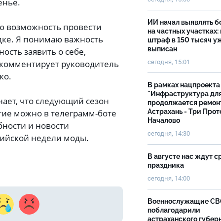
енье.
ИИ начал выявлять 
ую возможность провести
на частных участках:
ке. Я понимаю важность
штраф в 150 тысяч у
выписан
ость заявить о себе,
сегодня, 15:01
 комментирует руководитель
ко.
В рамках нацпроекта
"Инфраструктура дл
ает, что следующий сезон
продолжается ремон
Астрахань - Три Прот
стие можно в телеграмм-боте
Началово
бности и новости
сегодня, 14:30
ийской недели моды.
В августе нас ждут с
праздника
сегодня, 14:00
Военнослужащие С
поблагодарили
астраханского губер