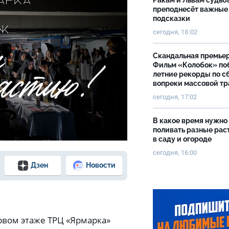
Ракам и Львам судьб
преподнесёт важные
подсказки
сегодня, 18:02
Скандальная премьер
Фильм «Колобок» по
летние рекорды по с
вопреки массовой тр
сегодня, 17:02
В какое время нужно
поливать разные рас
в саду и огороде
сегодня, 16:00
Дзен
Новости
ервом этаже ТРЦ «Ярмарка»