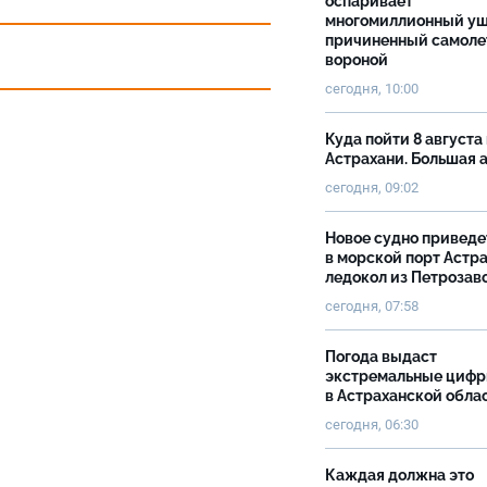
оспаривает
многомиллионный ущ
причиненный самоле
вороной
сегодня, 10:00
Куда пойти 8 августа 
Астрахани. Большая
сегодня, 09:02
Новое судно приведе
в морской порт Астр
ледокол из Петрозав
сегодня, 07:58
Погода выдаст
экстремальные циф
в Астраханской обла
сегодня, 06:30
Каждая должна это