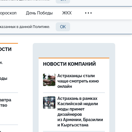
Гороскоп
День Победы
ЖКХ
OK
казанных в данной Политике.
ОСТИ
и.
НОВОСТИ КОМПАНИЙ
Астраханцы стали
орды
чаще смотреть кино
онлайн
Астрахань в рамках
завтра
Каспийской недели
ство
моды примет
дизайнеров
из Армении, Бразилии
и Кыргызстана