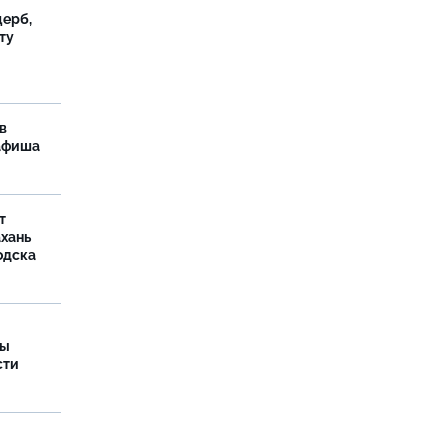
ерб,
ту
в
 афиша
т
ахань
одска
ры
сти