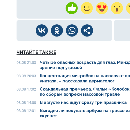
ЧИТАЙТЕ ТАКЖЕ
Четыре опасных возраста для глаз. Минз
08.08 21:03
зрение под угрозой
Концентрация микробов на наволочке п
08.08 20:03
унитаза, – рассказала дерматолог
Скандальная премьера. Фильм «Колобок
08.08 17:02
по сборам вопреки массовой травле
В августе нас ждут сразу три праздника
08.08 14:00
Выгодно ли покупать арбузы на трассе из
08.08 12:01
скупает