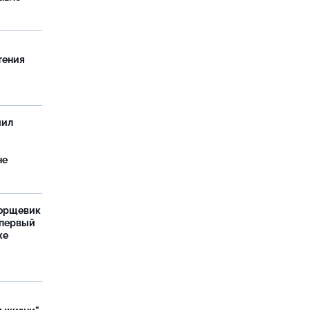
тения
чил
не
борщевик
 первый
же