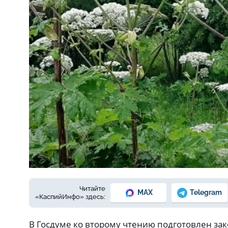
Фото: борщевик Сосновского.
Читайте
MAX
Telegram
«КаспийИнфо» здесь:
В Госдуме ко второму чтению подготовлен за