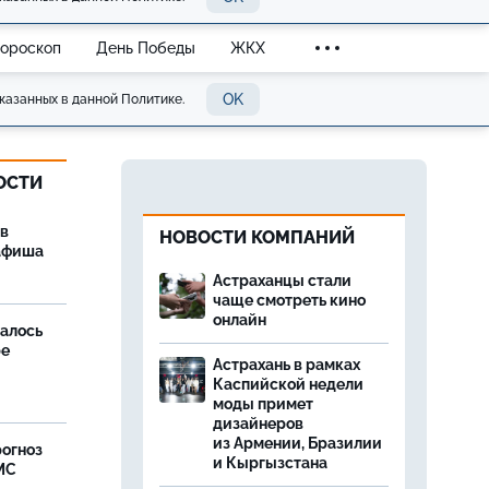
Гороскоп
День Победы
ЖКХ
OK
казанных в данной Политике.
ОСТИ
 в
НОВОСТИ КОМПАНИЙ
 афиша
Астраханцы стали
чаще смотреть кино
онлайн
далось
ре
Астрахань в рамках
Каспийской недели
моды примет
дизайнеров
из Армении, Бразилии
рогноз
и Кыргызстана
МС