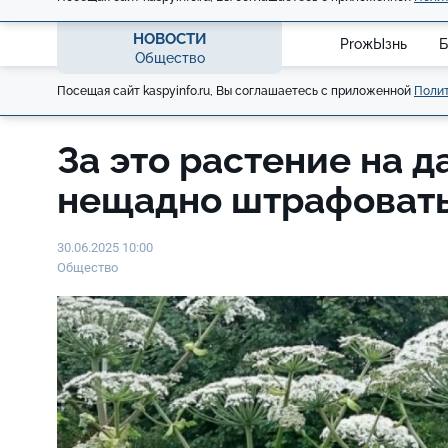
НОВОСТИ
ProжЫзнь
Б
Общество
Посещая сайт kaspyinfo.ru, Вы соглашаетесь с приложенной
Полит
За это растение на д
нещадно штрафоват
30.06.2025 10:00
Общество