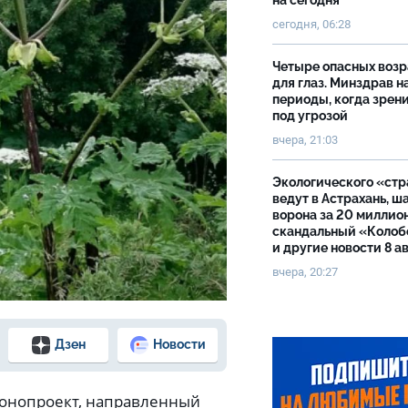
на сегодня
сегодня, 06:28
Четыре опасных возр
для глаз. Минздрав н
периоды, когда зрен
под угрозой
вчера, 21:03
Экологического «ст
ведут в Астрахань, ш
ворона за 20 миллион
скандальный «Колоб
и другие новости 8 а
вчера, 20:27
Дзен
Новости
конопроект, направленный