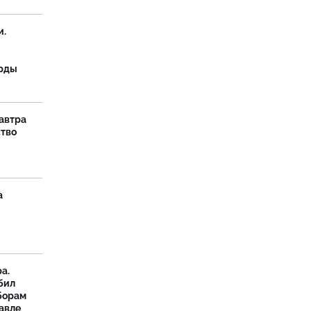
и.
орды
завтра
ство
а
а.
бил
борам
авле