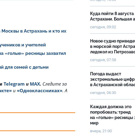
Куда пойти 8 августа 
Астрахани. Большая
сегодня, 09:02
 Москвы в Астрахань и кто их
Новое судно приведе
 учеников и учителей
в морской порт Астр
ледокол из Петрозав
на «голые» ресницы захватил
сегодня, 07:58
й для семей с детьми
Погода выдаст
экстремальные циф
 в
Telegram
и
MAX
.
Cледите за
в Астраханской обла
акте»
и
«Одноклассниках»
. А
сегодня, 06:30
Каждая должна это
попробовать: тренд
на «голые» ресницы 
мир
вчера, 21:00