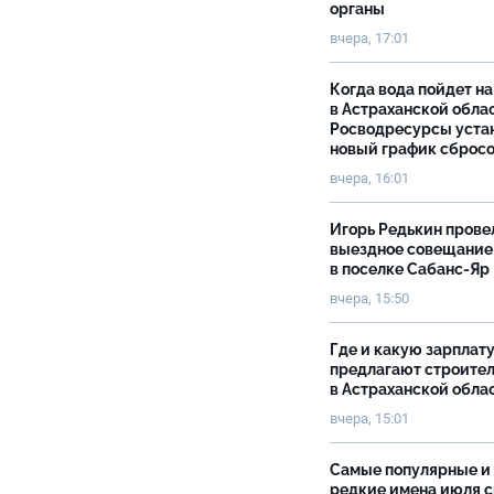
органы
вчера, 17:01
Когда вода пойдет н
в Астраханской облас
Росводресурсы уста
новый график сброс
вчера, 16:01
Игорь Редькин прове
выездное совещание
в поселке Сабанс-Яр
вчера, 15:50
Где и какую зарплат
предлагают строите
в Астраханской обла
вчера, 15:01
Самые популярные и
редкие имена июля 