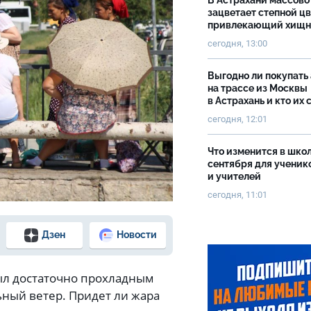
В Астрахани массово
зацветает степной цв
привлекающий хищн
сегодня, 13:00
Выгодно ли покупать
на трассе из Москвы
в Астрахань и кто их 
сегодня, 12:01
Что изменится в школ
сентября для ученик
и учителей
сегодня, 11:01
Дзен
Новости
ыл достаточно прохладным
ьный ветер. Придет ли жара