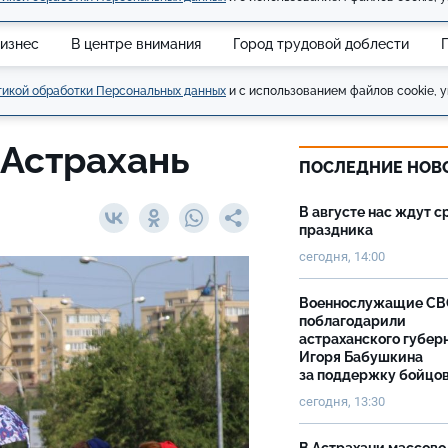
изнес
В центре внимания
Город трудовой доблести
икой обработки Персональных данных
и с использованием файлов cookie, у
 Астрахань
ПОСЛЕДНИЕ НОВ
В августе нас ждут с
праздника
сегодня, 14:00
Военнослужащие С
поблагодарили
астраханского губер
Игоря Бабушкина
за поддержку бойцо
сегодня, 13:30