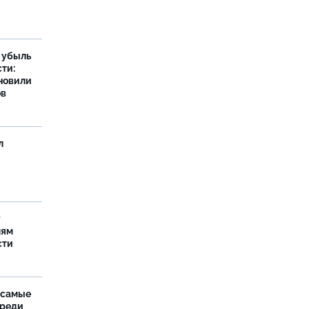
а убыль
ти:
новили
ов
л
у
лям
сти
 самые
среди