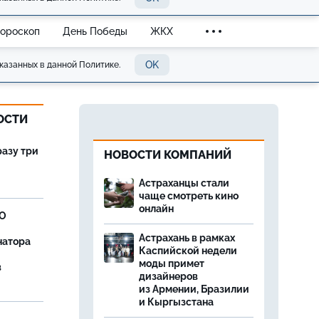
Гороскоп
День Победы
ЖКХ
OK
казанных в данной Политике.
ОСТИ
разу три
НОВОСТИ КОМПАНИЙ
Астраханцы стали
чаще смотреть кино
онлайн
ВО
Астрахань в рамках
натора
Каспийской недели
моды примет
в
дизайнеров
из Армении, Бразилии
и Кыргызстана