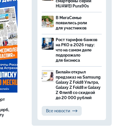
смартфоны серии
HUAWEI Pura90s
В МегаСемье
появились роли
для участников
Рост тарифов банков
на РКО в 2026 году:
что на самом деле
подорожало
для бизнеса
Билайн открыл
предзаказ на Samsung
Galaxy Z Fold8 Ультра,
Galaxy Z Fold8 и Galaxy
Z Флип8 со скидкой
до 20 000 рублей
орт
ерб,
Все новости
ту