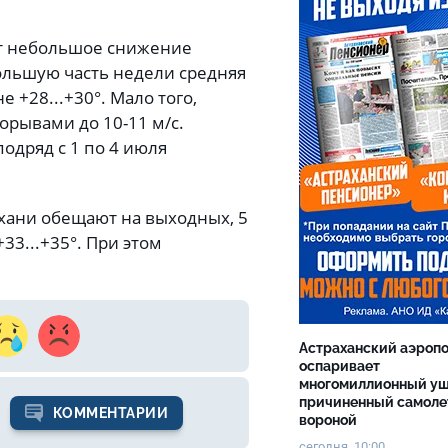
ют небольшое снижение
большую часть недели средняя
 +28...+30°. Мало того,
орывами до 10-11 м/с.
одряд с 1 по 4 июля
хани обещают на выходных, 5
+33...+35°. При этом
Астраханский аэроп
оспаривает
многомиллионный ущ
причиненный самоле
КОММЕНТАРИИ
вороной
сегодня, 10:00