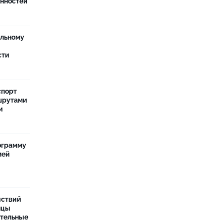
анностей
ельному
сти
спорт
шрутами
и
ограмму
мей
йствий
нцы
ительные