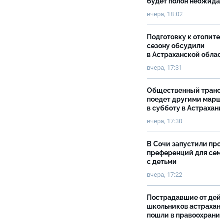
будет полон неожид
вчера, 18:02
Подготовку к отопит
сезону обсудили
в Астраханской обла
вчера, 17:31
Общественный тран
поедет другими мар
в субботу в Астрахан
вчера, 17:30
В Сочи запустили пр
преференций для се
с детьми
вчера, 17:22
Пострадавшие от де
школьников астраха
пошли в правоохран