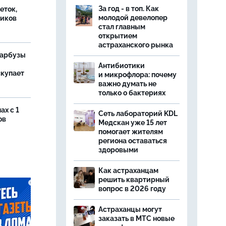
За год - в топ. Как
еток,
молодой девелопер
иков
стал главным
открытием
астраханского рынка
 арбузы
Антибиотики
скупает
и микрофлора: почему
важно думать не
только о бактериях
ах с 1
Сеть лабораторий KDL
ов
Медскан уже 15 лет
помогает жителям
региона оставаться
здоровыми
Как астраханцам
решить квартирный
вопрос в 2026 году
Астраханцы могут
заказать в МТС новые