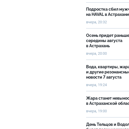
Подростка сбил муж
на HAVAL в Астрахан
вчера, 20:32
Осень придет раньш
середины августа
в Астрахань
вчера, 20:00
Вода, квартиры, жар
и другие резонансны
новости 7 августа
вчера, 19:24
Жара станет невыно
в Астраханской обла
вчера, 19:00
День Тельцов и Водо