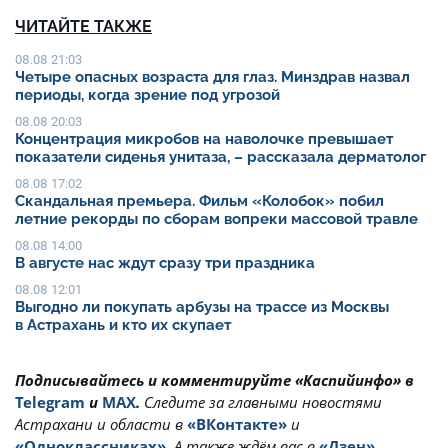
ЧИТАЙТЕ ТАКЖЕ
08.08 21:03
Четыре опасных возраста для глаз. Минздрав назвал
периоды, когда зрение под угрозой
08.08 20:03
Концентрация микробов на наволочке превышает
показатели сиденья унитаза, – рассказала дерматолог
08.08 17:02
Скандальная премьера. Фильм «Колобок» побил
летние рекорды по сборам вопреки массовой травле
08.08 14:00
В августе нас ждут сразу три праздника
08.08 12:01
Выгодно ли покупать арбузы на трассе из Москвы
в Астрахань и кто их скупает
Подписывайтесь и комментируйте «Каспийинфо» в
Telegram
и
MAX
.
Cледите за главными новостями
Астрахани и области в
«ВКонтакте»
и
«Одноклассниках»
. А также ждём вас в
«Дзен»
.