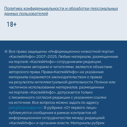
Политика конфиденциальности и обработки персональных
данных пользователей
Все права защищены «Информационно-новостной портал
«КаспийИнфо» 2007–2025. Любые материалы, размещенные
на портале «КаспийИнфо» сотрудниками редакции,
нештатными авторами и читателями, являются объектами
авторского права. Права«КаспийИнфо» на указанные
материалы охраняются законодательством о правах
на результаты интеллектуальной деятельности. Полное или
частичное использование материалов, размещенных
на портале «КаспийИнфо», допускается только
с письменного согласия редакции с указанием ссылки
на источник. Все вопросы можно задать по адресу
people@caspy.net
. В рубрике «От первого лица»
публикуются сообщения в рамках контрактов об
информационном сотрудничестве между редакцией
«КаспийИнфо» и органами власти. Материалы рубрик