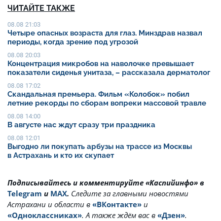
ЧИТАЙТЕ ТАКЖЕ
08.08 21:03
Четыре опасных возраста для глаз. Минздрав назвал
периоды, когда зрение под угрозой
08.08 20:03
Концентрация микробов на наволочке превышает
показатели сиденья унитаза, – рассказала дерматолог
08.08 17:02
Скандальная премьера. Фильм «Колобок» побил
летние рекорды по сборам вопреки массовой травле
08.08 14:00
В августе нас ждут сразу три праздника
08.08 12:01
Выгодно ли покупать арбузы на трассе из Москвы
в Астрахань и кто их скупает
Подписывайтесь и комментируйте «Каспийинфо» в
Telegram
и
MAX
.
Cледите за главными новостями
Астрахани и области в
«ВКонтакте»
и
«Одноклассниках»
. А также ждём вас в
«Дзен»
.