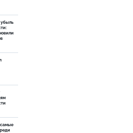
а убыль
ти:
новили
ов
л
у
лям
сти
 самые
среди