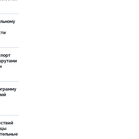
ельному
сти
спорт
шрутами
и
ограмму
мей
йствий
нцы
ительные