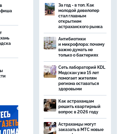
За год - в топ. Как
в
молодой девелопер
 афиша
стал главным
открытием
астраханского рынка
т
ахань
Антибиотики
одска
и микрофлора: почему
важно думать не
только о бактериях
Сеть лабораторий KDL
ры
Медскан уже 15 лет
сти
помогает жителям
региона оставаться
здоровыми
Как астраханцам
решить квартирный
вопрос в 2026 году
Астраханцы могут
заказать в МТС новые