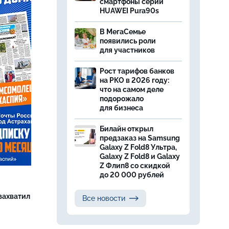
смартфоны серии
HUAWEI Pura90s
В МегаСемье
появились роли
для участников
Рост тарифов банков
на РКО в 2026 году:
что на самом деле
подорожало
для бизнеса
Билайн открыл
предзаказ на Samsung
Galaxy Z Fold8 Ультра,
Galaxy Z Fold8 и Galaxy
Z Флип8 со скидкой
до 20 000 рублей
захватил
Все новости