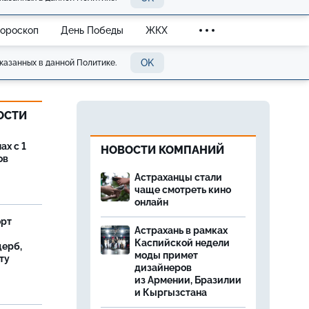
Гороскоп
День Победы
ЖКХ
OK
казанных в данной Политике.
ОСТИ
ах с 1
НОВОСТИ КОМПАНИЙ
ов
Астраханцы стали
чаще смотреть кино
онлайн
орт
Астрахань в рамках
Каспийской недели
ерб,
моды примет
ту
дизайнеров
из Армении, Бразилии
и Кыргызстана