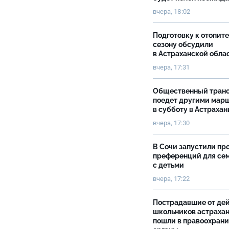
вчера, 18:02
Подготовку к отопит
сезону обсудили
в Астраханской обла
вчера, 17:31
Общественный тран
поедет другими мар
в субботу в Астрахан
вчера, 17:30
В Сочи запустили пр
преференций для се
с детьми
вчера, 17:22
Пострадавшие от де
школьников астраха
пошли в правоохран