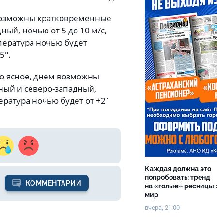
 возможны кратковременные
ный, ночью от 5 до 10 м/с,
мпература ночью будет
5°.
бо ясное, днем возможны
ный и северо-западный,
пература ночью будет от +21
Каждая должна это
попробовать: тренд
КОММЕНТАРИИ
на «голые» ресницы 
мир
вчера, 21:00