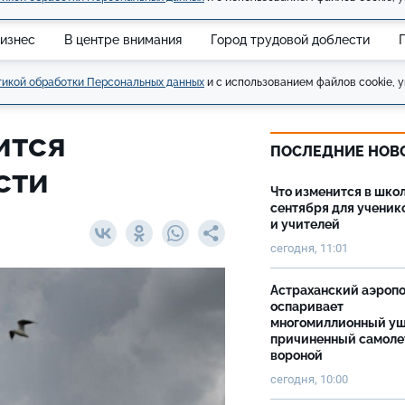
изнес
В центре внимания
Город трудовой доблести
икой обработки Персональных данных
и с использованием файлов cookie, у
ится
ПОСЛЕДНИЕ НОВ
асти
Что изменится в школ
сентября для ученик
и учителей
сегодня, 11:01
Астраханский аэроп
оспаривает
многомиллионный ущ
причиненный самоле
вороной
сегодня, 10:00