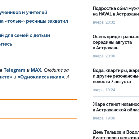
Подростка сбил муж
 учеников и учителей
на HAVAL в Астрахан
на «голые» ресницы захватил
вчера, 20:32
й для семей с детьми
Осень придет раньш
середины августа
итесь
в Астрахань
вчера, 20:00
 в
Telegram
и
MAX
.
Cледите за
Вода, квартиры, жар
и другие резонансны
акте»
и
«Одноклассниках»
. А
новости 7 августа
вчера, 19:24
Жара станет невыно
в Астраханской обла
вчера, 19:00
День Тельцов и Водо
будет полон неожид