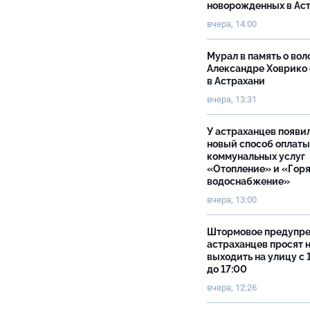
новорожденных в Ас
вчера, 14:00
Мурал в память о вол
Александре Ховрико
в Астрахани
вчера, 13:31
У астраханцев появи
новый способ оплаты
коммунальных услуг
«Отопление» и «Гор
водоснабжение»
вчера, 13:00
Штормовое предупр
астраханцев просят 
выходить на улицу с 
до 17:00
вчера, 12:26