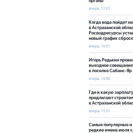
органы
вчера, 17:01
Когда вода пойдет н
в Астраханской облас
Росводресурсы уста
новый график сброс
вчера, 16:01
Игорь Редькин прове
выездное совещание
в поселке Сабанс-Яр
вчера, 15:50
Где и какую зарплат
предлагают строите
в Астраханской обла
вчера, 15:01
Самые популярные и
редкие имена июля 