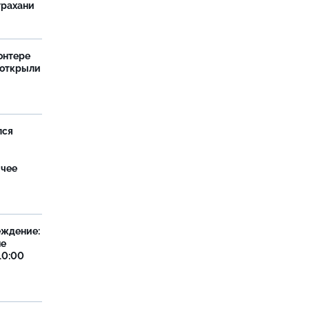
трахани
онтере
 открыли
лся
ячее
еждение:
не
10:00