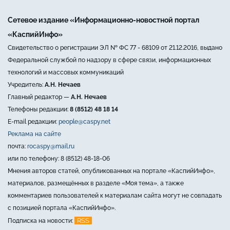
Сетевое издание «Информационно-новостной портал
«КаспийИнфо»
Свидетельство о регистрации ЭЛ № ФС 77 - 68109 от 21.12.2016, выдано
Федеральной службой по надзору в сфере связи, информационных
технологий и массовых коммуникаций
Учредитель:
А.Н. Нечаев
Главный редактор —
А.Н. Нечаев
Телефоны редакции:
8 (8512) 48 18 14
E-mail редакции:
people@caspy.net
Реклама на сайте
почта:
rocaspy@mail.ru
или по телефону: 8 (8512) 48-18-06
Мнения авторов статей, опубликованных на портале «КаспийИнфо»,
материалов, размещённых в разделе «Моя тема», а также
комментариев пользователей к материалам сайта могут не совпадать
с позицией портала «КаспийИнфо».
RSS
Подписка на новости: