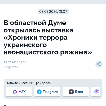
08.08.2026, 21:07
В областной Думе
открылась выставка
«Хроники террора
украинского
неонацистского режима»
15.07.2025 12:30
Общество
Читайте «КаспийИнфо» здесь:
MAX
Telegram
Дзен
Но