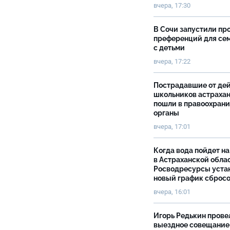
вчера, 17:30
В Сочи запустили пр
преференций для се
с детьми
вчера, 17:22
Пострадавшие от де
школьников астраха
пошли в правоохран
органы
вчера, 17:01
Когда вода пойдет н
в Астраханской облас
Росводресурсы уста
новый график сброс
вчера, 16:01
Игорь Редькин прове
выездное совещание