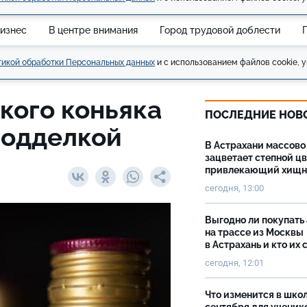
изнес
В центре внимания
Город трудовой доблести
икой обработки Персональных данных
и с использованием файлов cookie, у
кого коньяка
ПОСЛЕДНИЕ НОВ
подделкой
В Астрахани массово
зацветает степной цв
привлекающий хищн
сегодня, 13:00
Выгодно ли покупать
на трассе из Москвы
в Астрахань и кто их 
сегодня, 12:01
Что изменится в школ