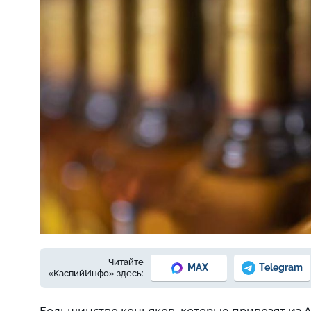
Фото © freepik.com
Читайте
MAX
Telegram
«КаспийИнфо» здесь:
Большинство коньяков, которые привозят из 