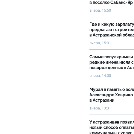
в поселке Сабанс-Яр
вчера, 15:50
Где и какую зарплат
предлагают строите
в Астраханской обла
вчера, 15:01
Самые популярные и
редкие имена июля 
новорожденных в Ас
вчера, 14:00
Мурал в память о вол
Александре Ховрико
в Астрахани
вчера, 13:31
У астраханцев появи
новый способ оплаты
коммунальных услуг