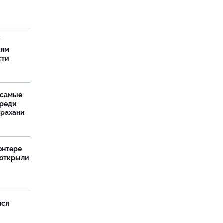
у
лям
сти
 самые
среди
трахани
онтере
 открыли
лся