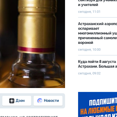
сентября для ученик
и учителей
сегодня, 11:01
Астраханский аэроп
оспаривает
многомиллионный ущ
причиненный самоле
вороной
сегодня, 10:00
Куда пойти 8 августа 
Астрахани. Большая
сегодня, 09:02
Дзен
Новости
Армении, не соответствуют