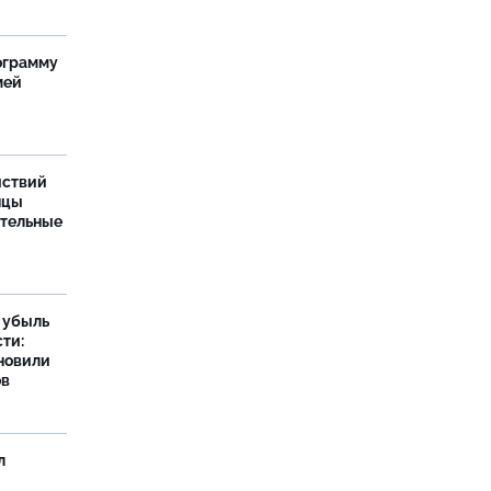
ограмму
мей
йствий
нцы
ительные
а убыль
ти:
новили
ов
л