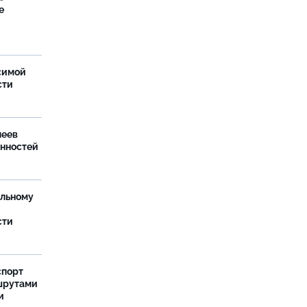
е
симой
сти
леев
анностей
ельному
сти
спорт
шрутами
и