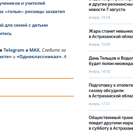
 учеников и учителей
и другие резонансны
новости 7 августа
на «голые» ресницы захватил
вчера, 19:24
й для семей с детьми
Жара станет невыно
итесь
в Астраханской обла
вчера, 19:00
 в
Telegram
и
MAX
.
Cледите за
акте»
и
«Одноклассниках»
. А
День Тельцов и Водо
будет полон неожид
вчера, 18:02
Подготовку к отопит
сезону обсудили
в Астраханской обла
вчера, 17:31
Общественный тран
поедет другими мар
в субботу в Астрахан