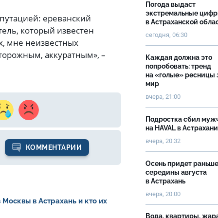
Погода выдаст
экстремальные циф
епутацией: ереванский
в Астраханской обла
тель, который известен
сегодня, 06:30
х, мне неизвестных
сторожным, аккуратным», –
Каждая должна это
попробовать: тренд
на «голые» ресницы 
мир
вчера, 21:00
Подростка сбил муж
на HAVAL в Астрахан
вчера, 20:32
КОММЕНТАРИИ
Осень придет раньш
середины августа
в Астрахань
вчера, 20:00
 Москвы в Астрахань и кто их
Вода, квартиры, жар