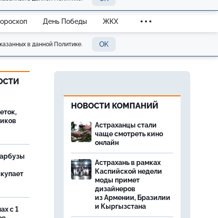
Гороскоп
День Победы
ЖКХ
OK
казанных в данной Политике.
ОСТИ
НОВОСТИ КОМПАНИЙ
еток,
иков
Астраханцы стали
чаще смотреть кино
онлайн
 арбузы
Астрахань в рамках
Каспийской недели
скупает
моды примет
дизайнеров
из Армении, Бразилии
и Кыргызстана
ах с 1