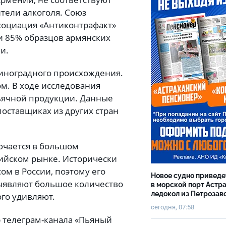
тели алкоголя. Союз
социация «Антиконтрафакт»
и 85% образцов армянских
и.
виноградного происхождения.
м. В ходе исследования
ьячной продукции. Данные
оставщиках из других стран
ючается в большом
ийском рынке. Исторически
м в России, поэтому его
Новое судно приведе
выявляют большое количество
в морской порт Астр
ледокол из Петрозав
ого удивляют.
сегодня, 07:58
р телеграм-канала «Пьяный