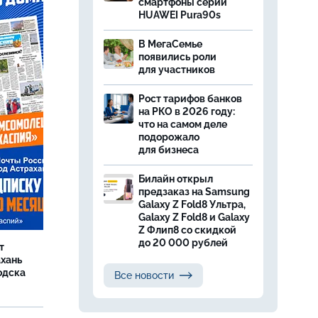
смартфоны серии
HUAWEI Pura90s
В МегаСемье
появились роли
для участников
Рост тарифов банков
на РКО в 2026 году:
что на самом деле
подорожало
для бизнеса
Билайн открыл
предзаказ на Samsung
Galaxy Z Fold8 Ультра,
Galaxy Z Fold8 и Galaxy
Z Флип8 со скидкой
до 20 000 рублей
т
ахань
одска
Все новости