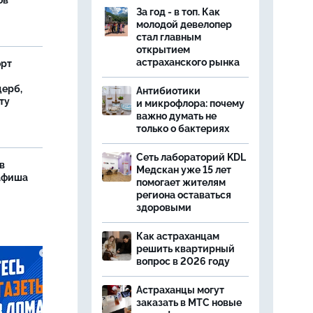
ов
За год - в топ. Как
молодой девелопер
стал главным
открытием
астраханского рынка
орт
ерб,
Антибиотики
ту
и микрофлора: почему
важно думать не
только о бактериях
Сеть лабораторий KDL
в
Медскан уже 15 лет
 афиша
помогает жителям
региона оставаться
здоровыми
Как астраханцам
решить квартирный
вопрос в 2026 году
Астраханцы могут
заказать в МТС новые