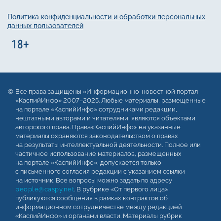
Политика конфиденциальности и обработки персональных
данных пользователей
Все права защищены «Информационно-новостной портал
«КаспийИнфо» 2007–2025. Любые материалы, размещенные
на портале «КаспийИнфо» сотрудниками редакции,
нештатными авторами и читателями, являются объектами
авторского права. Права«КаспийИнфо» на указанные
материалы охраняются законодательством о правах
на результаты интеллектуальной деятельности. Полное или
частичное использование материалов, размещенных
на портале «КаспийИнфо», допускается только
с письменного согласия редакции с указанием ссылки
на источник. Все вопросы можно задать по адресу
people@caspy.net
. В рубрике «От первого лица»
публикуются сообщения в рамках контрактов об
информационном сотрудничестве между редакцией
«КаспийИнфо» и органами власти. Материалы рубрик