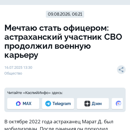
09.08.2026, 06:21
Мечтаю стать офицером:
астраханский участник СВО
продолжил военную
карьеру
16.07.2025 13:30
Общество
Читайте «КаспийИнфо» здесь:
MAX
Telegram
Дзен
Но
В октябре 2022 года астраханец Марат Д. был
мобилизован. После ранения он проходил