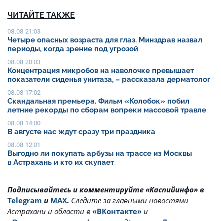
ЧИТАЙТЕ ТАКЖЕ
08.08 21:03
Четыре опасных возраста для глаз. Минздрав назвал
периоды, когда зрение под угрозой
08.08 20:03
Концентрация микробов на наволочке превышает
показатели сиденья унитаза, – рассказала дерматолог
08.08 17:02
Скандальная премьера. Фильм «Колобок» побил
летние рекорды по сборам вопреки массовой травле
08.08 14:00
В августе нас ждут сразу три праздника
08.08 12:01
Выгодно ли покупать арбузы на трассе из Москвы
в Астрахань и кто их скупает
Подписывайтесь и комментируйте «Каспийинфо» в
Telegram
и
MAX
.
Cледите за главными новостями
Астрахани и области в
«ВКонтакте»
и