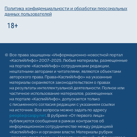
Политика конфиденциальности и обработки персональных
данных пользователей
Все права защищены «Информационно-новостной портал
«КаспийИнфо» 2007–2025. Любые материалы, размещенные
на портале «КаспийИнфо» сотрудниками редакции,
нештатными авторами и читателями, являются объектами
авторского права. Права«КаспийИнфо» на указанные
материалы охраняются законодательством о правах
на результаты интеллектуальной деятельности. Полное или
частичное использование материалов, размещенных
на портале «КаспийИнфо», допускается только
с письменного согласия редакции с указанием ссылки
на источник. Все вопросы можно задать по адресу
people@caspy.net
. В рубрике «От первого лица»
публикуются сообщения в рамках контрактов об
информационном сотрудничестве между редакцией
«КаспийИнфо» и органами власти. Материалы рубрик