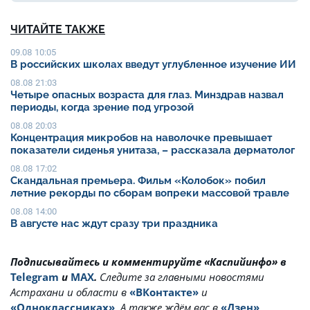
ЧИТАЙТЕ ТАКЖЕ
09.08 10:05
В российских школах введут углубленное изучение ИИ
08.08 21:03
Четыре опасных возраста для глаз. Минздрав назвал
периоды, когда зрение под угрозой
08.08 20:03
Концентрация микробов на наволочке превышает
показатели сиденья унитаза, – рассказала дерматолог
08.08 17:02
Скандальная премьера. Фильм «Колобок» побил
летние рекорды по сборам вопреки массовой травле
08.08 14:00
В августе нас ждут сразу три праздника
Подписывайтесь и комментируйте «Каспийинфо» в
Telegram
и
MAX
.
Cледите за главными новостями
Астрахани и области в
«ВКонтакте»
и
«Одноклассниках»
. А также ждём вас в
«Дзен»
.