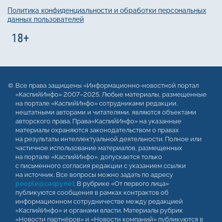
Политика конфиденциальности и обработки персональных
данных пользователей
Все права защищены «Информационно-новостной портал
«КаспийИнфо» 2007–2025. Любые материалы, размещенные
на портале «КаспийИнфо» сотрудниками редакции,
нештатными авторами и читателями, являются объектами
авторского права. Права«КаспийИнфо» на указанные
материалы охраняются законодательством о правах
на результаты интеллектуальной деятельности. Полное или
частичное использование материалов, размещенных
на портале «КаспийИнфо», допускается только
с письменного согласия редакции с указанием ссылки
на источник. Все вопросы можно задать по адресу
people@caspy.net
. В рубрике «От первого лица»
публикуются сообщения в рамках контрактов об
информационном сотрудничестве между редакцией
«КаспийИнфо» и органами власти. Материалы рубрик
«Новости партнёров» и «Новости компаний» публикуются в