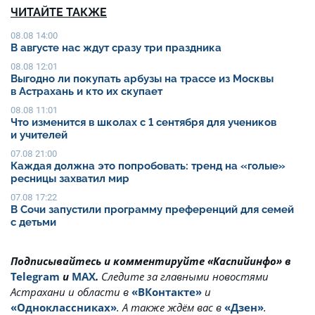
ЧИТАЙТЕ ТАКЖЕ
08.08 14:00
В августе нас ждут сразу три праздника
08.08 12:01
Выгодно ли покупать арбузы на трассе из Москвы
в Астрахань и кто их скупает
08.08 11:01
Что изменится в школах с 1 сентября для учеников
и учителей
07.08 21:00
Каждая должна это попробовать: тренд на «голые»
ресницы захватил мир
07.08 17:22
В Сочи запустили программу преференций для семей
с детьми
Подписывайтесь и комментируйте «Каспийинфо» в
Telegram
и
MAX
.
Cледите за главными новостями
Астрахани и области в
«ВКонтакте»
и
«Одноклассниках»
. А также ждём вас в
«Дзен»
.