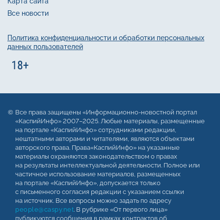
Карта сайта
Все новости
Политика конфиденциальности и обработки персональных
данных пользователей
Все права защищены «Информационно-новостной портал
«КаспийИнфо» 2007–2025. Любые материалы, размещенные
на портале «КаспийИнфо» сотрудниками редакции,
нештатными авторами и читателями, являются объектами
авторского права. Права«КаспийИнфо» на указанные
материалы охраняются законодательством о правах
на результаты интеллектуальной деятельности. Полное или
частичное использование материалов, размещенных
на портале «КаспийИнфо», допускается только
с письменного согласия редакции с указанием ссылки
на источник. Все вопросы можно задать по адресу
people@caspy.net
. В рубрике «От первого лица»
публикуются сообщения в рамках контрактов об