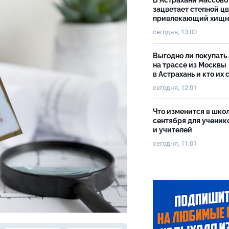
В Астрахани массово
зацветает степной цв
привлекающий хищн
сегодня, 13:00
Выгодно ли покупать
на трассе из Москвы
в Астрахань и кто их 
сегодня, 12:01
Что изменится в школ
сентября для ученик
и учителей
сегодня, 11:01