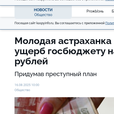
НОВОСТИ
ProжЫзнь
Б
Общество
Посещая сайт kaspyinfo.ru, Вы соглашаетесь с приложенной
Полит
Молодая астраханка
ущерб госбюджету н
рублей
Придумав преступный план
16.08.2025 10:00
Общество