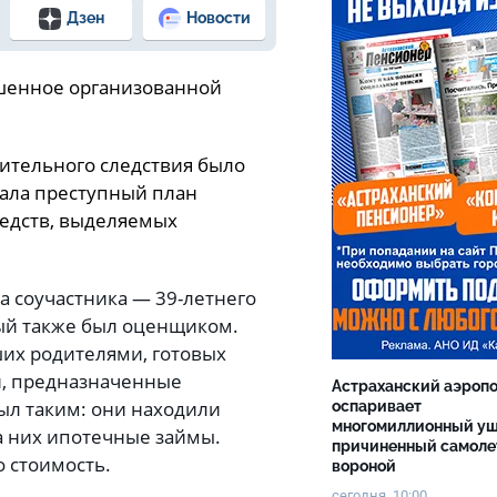
Дзен
Новости
шенное организованной
ительного следствия было
мала преступный план
едств, выделяемых
.
а соучастника — 39-летнего
рый также был оценщиком.
ших родителями, готовых
и, предназначенные
Астраханский аэроп
ыл таким: они находили
оспаривает
многомиллионный ущ
а них ипотечные займы.
причиненный самоле
о стоимость.
вороной
сегодня, 10:00