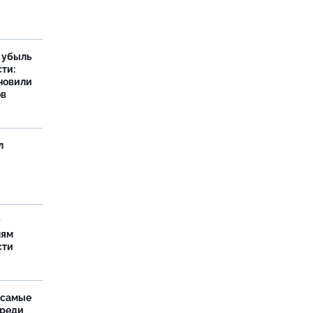
а убыль
ти:
новили
ов
л
у
лям
сти
 самые
среди