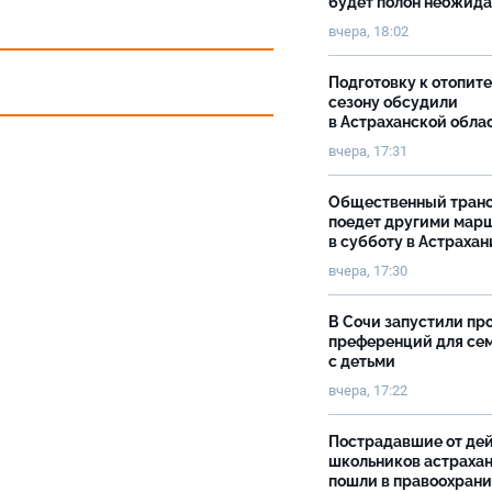
будет полон неожид
вчера, 18:02
Подготовку к отопит
сезону обсудили
в Астраханской обла
вчера, 17:31
Общественный тран
поедет другими мар
в субботу в Астрахан
вчера, 17:30
В Сочи запустили пр
преференций для се
с детьми
вчера, 17:22
Пострадавшие от де
школьников астраха
пошли в правоохран