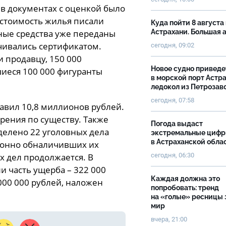
, в документах с оценкой было
 стоимость жилья писали
Куда пойти 8 августа 
ные средства уже переданы
Астрахани. Большая
чивались сертификатом.
сегодня, 09:02
 продавцу, 150 000
Новое судно приведе
шиеся 100 000 фигуранты
в морской порт Астр
ледокол из Петрозав
сегодня, 07:58
авил 10,8 миллионов рублей.
рения по существу. Также
Погода выдаст
елено 22 уголовных дела
экстремальные циф
в Астраханской обла
конно обналичивших их
сегодня, 06:30
 дел продолжается. В
 часть ущерба – 322 000
Каждая должна это
000 000 рублей, наложен
попробовать: тренд
на «голые» ресницы 
мир
вчера, 21:00