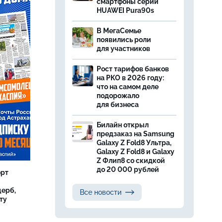
смартфоны серии
HUAWEI Pura90s
В МегаСемье
появились роли
для участников
Рост тарифов банков
на РКО в 2026 году:
что на самом деле
подорожало
для бизнеса
Билайн открыл
предзаказ на Samsung
Galaxy Z Fold8 Ультра,
Galaxy Z Fold8 и Galaxy
Z Флип8 со скидкой
до 20 000 рублей
орт
ерб,
Все новости
ту