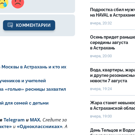
Подростка сбил муж
на HAVAL в Астрахан
вчера, 20:32
КОММЕНТАРИИ
Осень придет раньш
середины августа
в Астрахань
вчера, 20:00
 Москвы в Астрахань и кто их
Вода, квартиры, жар
и другие резонансны
 учеников и учителей
новости 7 августа
вчера, 19:24
на «голые» ресницы захватил
Жара станет невыно
й для семей с детьми
в Астраханской обла
вчера, 19:00
 в
Telegram
и
MAX
.
Cледите за
акте»
и
«Одноклассниках»
. А
День Тельцов и Водо