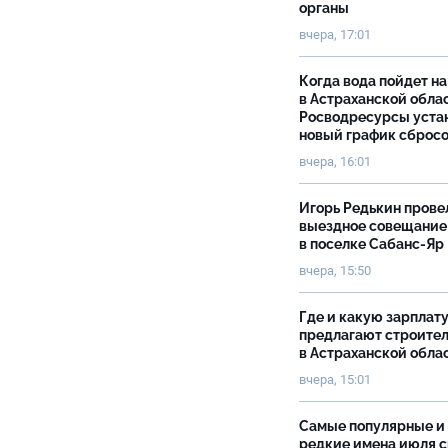
органы
вчера, 17:01
Когда вода пойдет н
в Астраханской облас
Росводресурсы уста
новый график сброс
вчера, 16:01
Игорь Редькин прове
выездное совещание
в поселке Сабанс-Яр
вчера, 15:50
Где и какую зарплат
предлагают строите
в Астраханской обла
вчера, 15:01
Самые популярные и
редкие имена июля 