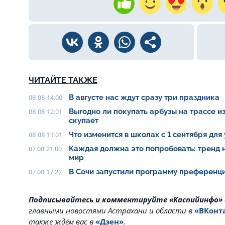
ЧИТАЙТЕ ТАКЖЕ
В августе нас ждут сразу три праздника
08.08 14:00
Выгодно ли покупать арбузы на трассе из
08.08 12:01
скупает
Что изменится в школах с 1 сентября для
08.08 11:01
Каждая должна это попробовать: тренд 
07.08 21:00
мир
В Сочи запустили программу преференци
07.08 17:22
Подписывайтесь и комментируйте «Каспийинфо»
главными новостями Астрахани и области в
«ВКонт
также ждём вас в
«Дзен»
.