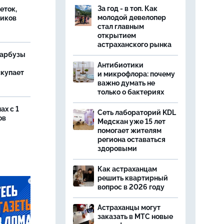
За год - в топ. Как
еток,
молодой девелопер
иков
стал главным
открытием
астраханского рынка
 арбузы
Антибиотики
скупает
и микрофлора: почему
важно думать не
только о бактериях
ах с 1
Сеть лабораторий KDL
ов
Медскан уже 15 лет
помогает жителям
региона оставаться
здоровыми
Как астраханцам
решить квартирный
вопрос в 2026 году
Астраханцы могут
заказать в МТС новые