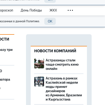
Гороскоп
День Победы
ЖКХ
OK
казанных в данной Политике.
ОСТИ
разу три
НОВОСТИ КОМПАНИЙ
Астраханцы стали
чаще смотреть кино
онлайн
ВО
Астрахань в рамках
натора
Каспийской недели
моды примет
в
дизайнеров
из Армении, Бразилии
и Кыргызстана