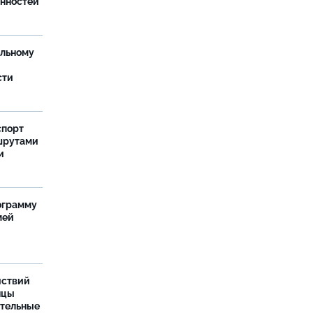
анностей
ельному
сти
спорт
шрутами
и
ограмму
мей
йствий
нцы
ительные