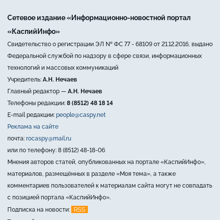
Сетевое издание «Информационно-новостной портал
«КаспийИнфо»
Свидетельство о регистрации ЭЛ № ФС 77 - 68109 от 21.12.2016, выдано
Федеральной службой по надзору в сфере связи, информационных
технологий и массовых коммуникаций
Учредитель:
А.Н. Нечаев
Главный редактор —
А.Н. Нечаев
Телефоны редакции:
8 (8512) 48 18 14
E-mail редакции:
people@caspy.net
Реклама на сайте
почта:
rocaspy@mail.ru
или по телефону: 8 (8512) 48-18-06
Мнения авторов статей, опубликованных на портале «КаспийИнфо»,
материалов, размещённых в разделе «Моя тема», а также
комментариев пользователей к материалам сайта могут не совпадать
с позицией портала «КаспийИнфо».
RSS
Подписка на новости: