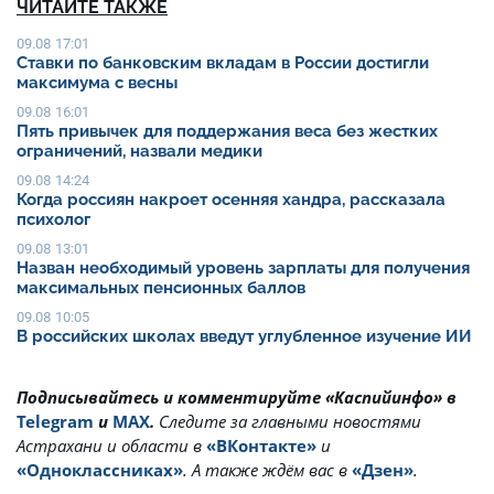
ЧИТАЙТЕ ТАКЖЕ
09.08 17:01
Ставки по банковским вкладам в России достигли
максимума с весны
09.08 16:01
Пять привычек для поддержания веса без жестких
ограничений, назвали медики
09.08 14:24
Когда россиян накроет осенняя хандра, рассказала
психолог
09.08 13:01
Назван необходимый уровень зарплаты для получения
максимальных пенсионных баллов
09.08 10:05
В российских школах введут углубленное изучение ИИ
Подписывайтесь и комментируйте «Каспийинфо» в
Telegram
и
MAX
.
Cледите за главными новостями
Астрахани и области в
«ВКонтакте»
и
«Одноклассниках»
. А также ждём вас в
«Дзен»
.