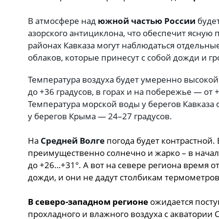
В атмосфере над
южной частью России
будет
азорского антициклона, что обеспечит ясную 
районах Кавказа могут наблюдаться отдельны
облаков, которые принесут с собой дожди и гр
Температура воздуха будет умеренно высокой:
до +36 градусов, в горах и на побережье — от +
Температура морской воды у берегов Кавказа с
у берегов Крыма — 24–27 градусов.
На
Средней Волге
погода будет контрастной.
преимущественно солнечно и жарко – в начал
до +26…+31°. А вот на севере региона время 
дожди, и они не дадут столбикам термометро
В северо-западном регионе
ожидается пост
прохладного и влажного воздуха с акватории 