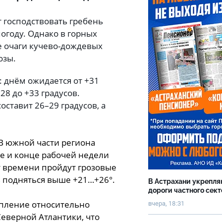
 господствовать гребень
погоду. Однако в горных
е очаги кучево-дождевых
озы.
 днём ожидается от +31
28 до +33 градусов.
оставит 26–29 градусов, а
 В южной части региона
е и конце рабочей недели
от времени пройдут грозовые
в подняться выше +21…+26°.
В Астрахани укрепл
дороги частного сек
упление относительно
вчера, 18:31
Северной Атлантики, что