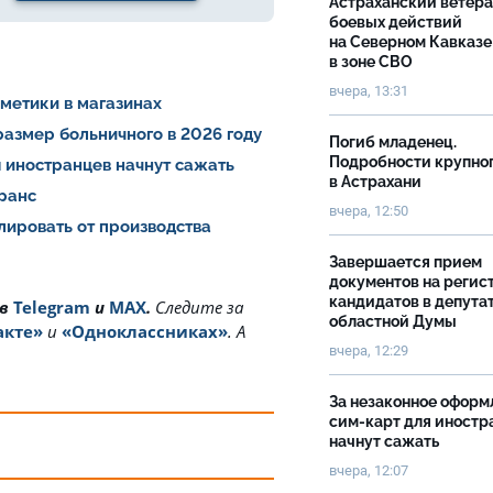
Астраханский ветер
боевых действий
на Северном Кавказе
в зоне СВО
вчера, 13:31
сметики в магазинах
азмер больничного в 2026 году
Погиб младенец.
Подробности крупно
 иностранцев начнут сажать
в Астрахани
транс
вчера, 12:50
лировать от производства
Завершается прием
документов на реги
кандидатов в депута
 в
Telegram
и
MAX
.
Cледите за
областной Думы
акте»
и
«Одноклассниках»
. А
вчера, 12:29
За незаконное оформ
сим-карт для иностр
начнут сажать
вчера, 12:07