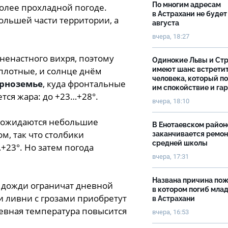
По многим адресам
олее прохладной погоде.
в Астрахани не будет
ольшей части территории, а
августа
вчера, 18:27
ненастного вихря, поэтому
Одинокие Львы и Ст
имеют шанс встрети
плотные, и солнце днём
человека, который п
рноземье
, куда фронтальные
им спокойствие и га
тся жара: до +23…+28°.
вчера, 18:10
 ожидаются небольшие
В Енотаевском район
м, так что столбики
заканчивается ремон
средней школы
+23°. Но затем погода
вчера, 17:31
Названа причина пож
 дожди ограничат дневной
в котором погиб мла
и ливни с грозами приобретут
в Астрахани
евная температура повысится
вчера, 16:53