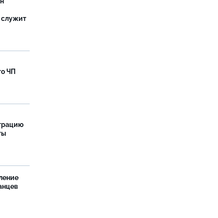
ан
 служит
го ЧП
страцию
ты
ление
анцев