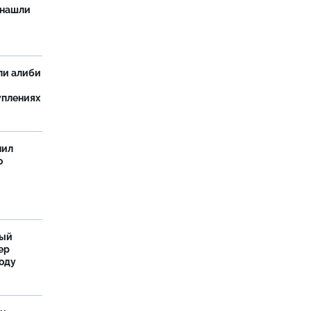
 нашли
ли алиби
уплениях
нил
о
ный
ер
году