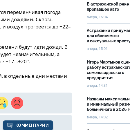
В астраханской реке
пропавшее авто
тся переменчивая погода
вчера, 16:04
ыми дождями. Сквозь
 и воздух прогреется до +22–
Астраханки придума
для обвинямого
в сексуальных прест
ремени будут идти дожди. В
вчера, 15:01
будет незначительным, а
ше +17…+20°.
Игорь Мартынов оце
работу астраханског
семеноводческого
, в отдельные дни местами
предприятия
вчера, 14:31
Названы максималь
и минимальный разм
больничного в 2026 
вчера, 14:02
КОММЕНТАРИИ