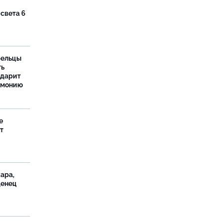
 света 6
рельцы
ть
одарит
рмонию
е
т
ара,
денец