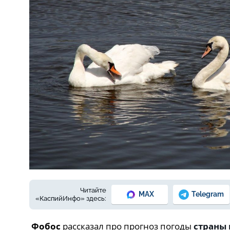
Фото: из архива Е. Зимней
Читайте
MAX
Telegram
«КаспийИнфо» здесь:
Фобос
рассказал про прогноз погоды
страны 