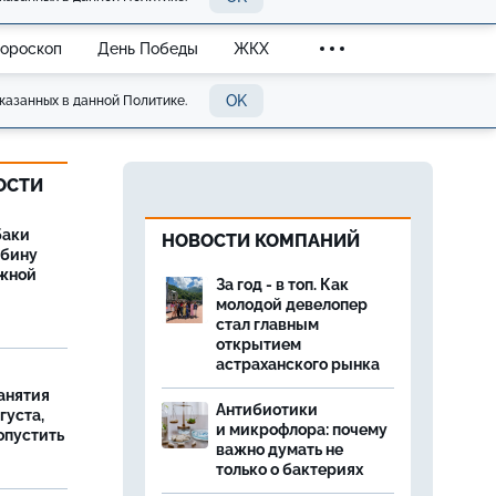
Гороскоп
День Победы
ЖКХ
OK
казанных в данной Политике.
ОСТИ
баки
НОВОСТИ КОМПАНИЙ
ыбину
ежной
За год - в топ. Как
молодой девелопер
стал главным
открытием
астраханского рынка
занятия
Антибиотики
густа,
и микрофлора: почему
опустить
важно думать не
только о бактериях