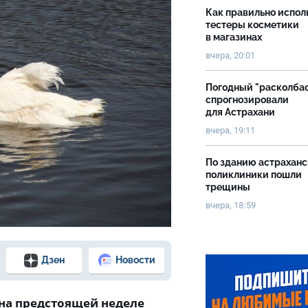
Как правильно испол
тестеры косметики
в магазинах
вчера, 20:01
Погодный "расколба
спрогнозировали
для Астрахани
вчера, 19:11
По зданию астрахан
поликлиники пошли
трещины
вчера, 18:59
Дзен
Новости
на предстоящей неделе