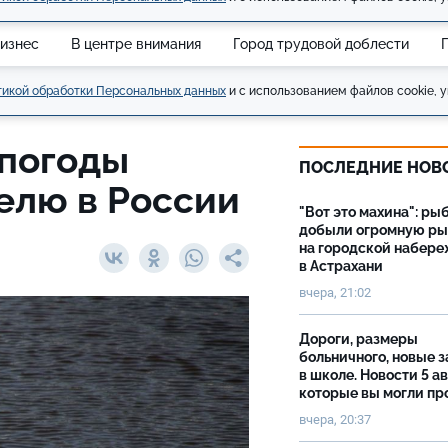
изнес
В центре внимания
Город трудовой доблести
икой обработки Персональных данных
и с использованием файлов cookie, у
 погоды
ПОСЛЕДНИЕ НОВ
елю в России
"Вот это махина": ры
добыли огромную р
на городской набер
в Астрахани
вчера, 21:02
Дороги, размеры
больничного, новые 
в школе. Новости 5 ав
которые вы могли пр
вчера, 20:37