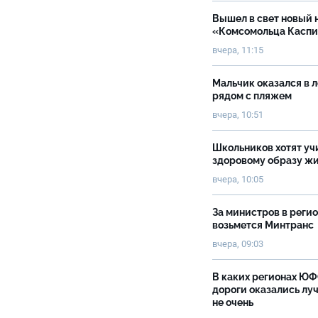
Вышел в свет новый 
«Комсомольца Касп
вчера, 11:15
Мальчик оказался в 
рядом с пляжем
вчера, 10:51
Школьников хотят уч
здоровому образу ж
вчера, 10:05
За министров в реги
возьмется Минтранс
вчера, 09:03
В каких регионах Ю
дороги оказались луч
не очень