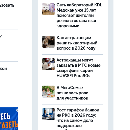
Сеть лабораторий KDL
ьзовать
Медскан уже 15 лет
помогает жителям
региона оставаться
здоровыми
с"
Как астраханцам
решить квартирный
вопрос в 2026 году
Астраханцы могут
заказать в МТС новые
ской
смартфоны серии
HUAWEI Pura90s
В МегаСемье
появились роли
для участников
Рост тарифов банков
на РКО в 2026 году:
что на самом деле
подорожало