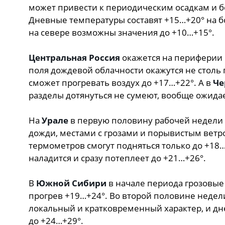
может привести к периодическим осадкам и б
Дневные температуры составят +15…+20° на б
на севере возможны значения до +10…+15°.
Центральная Россия
окажется на периферии 
поля дождевой облачности окажутся не столь 
сможет прогревать воздух до +17…+22°. А в
Че
разделы дотянуться не сумеют, вообще ожидае
На
Урале
в первую половину рабочей недели
дожди, местами с грозами и порывистым ветро
термометров смогут подняться только до +18…
наладится и сразу потеплеет до +21…+26°.
В
Южной Сибири
в начале периода грозовые
прогрев +19…+24°. Во второй половине недел
локальный и кратковременный характер, и дн
до +24…+29°.