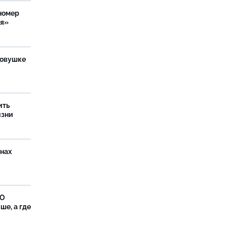
номер
ия»
ловушке
ить
изни
онах
ФО
ше, а где