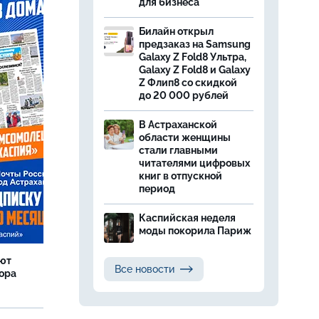
для бизнеса
Билайн открыл
предзаказ на Samsung
Galaxy Z Fold8 Ультра,
Galaxy Z Fold8 и Galaxy
Z Флип8 со скидкой
до 20 000 рублей
В Астраханской
области женщины
стали главными
читателями цифровых
книг в отпускной
период
Каспийская неделя
моды покорила Париж
яют
Все новости
тора