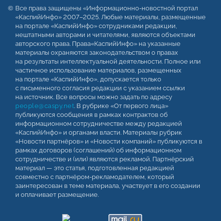
Все права защищены «Информационно-новостной портал
«КаспийИнфо» 2007–2025. Любые материалы, размещенные
на портале «КаспийИнфо» сотрудниками редакции,
нештатными авторами и читателями, являются объектами
авторского права. Права«КаспийИнфо» на указанные
материалы охраняются законодательством о правах
на результаты интеллектуальной деятельности. Полное или
частичное использование материалов, размещенных
на портале «КаспийИнфо», допускается только
с письменного согласия редакции с указанием ссылки
на источник. Все вопросы можно задать по адресу
people@caspy.net
. В рубрике «От первого лица»
публикуются сообщения в рамках контрактов об
информационном сотрудничестве между редакцией
«КаспийИнфо» и органами власти. Материалы рубрик
«Новости партнёров» и «Новости компаний» публикуются в
рамках договоров (соглашений) об информационном
сотрудничестве и (или) являются рекламой. Партнёрский
материал — это статья, подготовленная редакцией
совместно с партнёром-рекламодателем, который
заинтересован в теме материала, участвует в его создании
и оплачивает размещение.