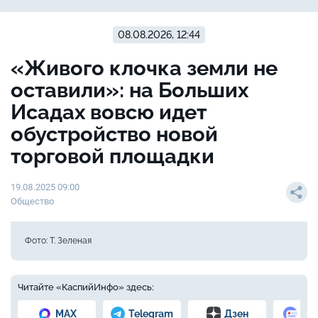
08.08.2026, 12:44
«Живого клочка земли не
оставили»: на Больших
Исадах вовсю идет
обустройство новой
торговой площадки
19.08.2025 09:00
Общество
Фото: Т. Зеленая
Читайте «КаспийИнфо» здесь:
MAX
Telegram
Дзен
Но