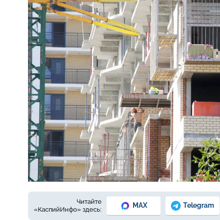
Фото: из архива Е. Зимней
Читайте
MAX
Telegram
«КаспийИнфо» здесь: