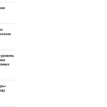
вам
ет
сказала
 уровень
ния
онных
арь»
еду