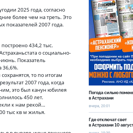
годии 2025 года, согласно
ние более чем на треть. Это
х показателей 2007 года.
 построено 434,2 тыс.
Астраханьстата о социально-
-июнь. Показатель
а 36,6%.
сохранятся, то по итогам
езультат 2007 года, когда
мним, это был канун юбилея
Погода сильно помен
олнилось 450 лет.
в Астрахани
екли к нам рекой…
вчера, 20:01
00 тыс кв м жилья.
Где отключат свет
в Астрахани 10 авгус
илья в январе-июне текущего
вчера, 19:39