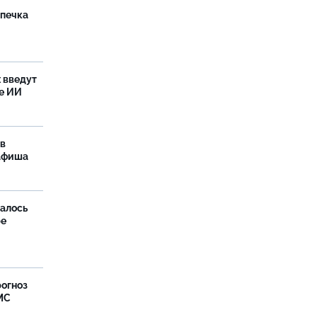
ыпечка
 введут
е ИИ
 в
 афиша
далось
ре
рогноз
МС