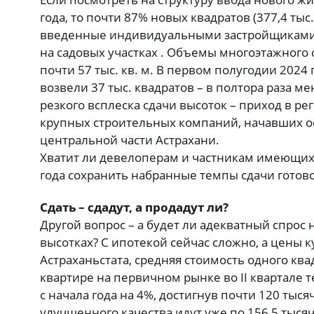
года, то почти 87% новых квадратов (377,4 тыс.
введенные индивидуальными застройщиками (
на садовых участках . Объемы многоэтажного 
почти 57 тыс. кв. м. В первом полугодии 202
возвели 37 тыс. квадратов – в полтора раза м
резкого всплеска сдачи высоток – приход в ре
крупных строительных компаний, начавших о
центральной части Астрахани.
Хватит ли девелоперам и частникам имеющихс
года сохранить набранные темпы сдачи готово
Сдать – сдадут, а продадут ли?
Другой вопрос – а будет ли адекватный спрос
высотках? С ипотекой сейчас сложно, а цены 
Астраханьстата, средняя стоимость одного ква
квартире на первичном рынке во II квартале 
с начала года на 4%, достигнув почти 120 тыся
улучшенного качества идут уже по 156,5 тыся