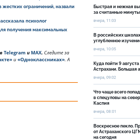
з жестких ограничений, назвали
Быстрая и нежная в
за считанные минуты
вчера, 11:03
рассказала психолог
для получения максимальных
В российских школах
углубленное изучени
вчера, 10:05
 в
Telegram
и
MAX
.
Cледите за
акте»
и
«Одноклассниках»
. А
Куда пойти 9 августа
Астрахани. Большая
вчера, 09:02
Что чаще всего попа
в спецуловы на севе
Каспия
вчера, 08:01
Воскресное пекло. П
от Астраханского ЦГ
на сегодня