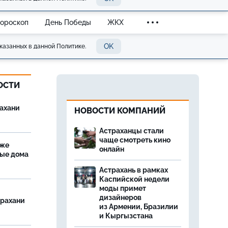
Гороскоп
День Победы
ЖКХ
OK
казанных в данной Политике.
ОСТИ
рахани
НОВОСТИ КОМПАНИЙ
Астраханцы стали
чаще смотреть кино
еже
онлайн
лые дома
Астрахань в рамках
Каспийской недели
моды примет
дизайнеров
трахани
из Армении, Бразилии
и Кыргызстана