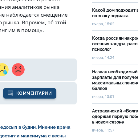
вания аналитиков рынка
Какой дом подходит 
ионе наблюдается смещение
по знаку зодиака
о рынка. Впрочем, об этой
вчера, 15:02
инг им в помощь.
Когда россиян накро
осенняя хандра, рас
психолог
вчера, 14:24
Назван необходимый
зарплаты для получе
максимальных пенси
баллов
КОММЕНТАРИИ
вчера, 13:01
Астраханский «Волг
одержал первую поб
в новом сезоне
недосып в будни. Мнение врача
вчера, 11:57
 достигли максимума с весны