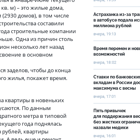
 кв. м) – это жилые дома,
Астраханка из-за тр
2930 домов), в том числе
в автобусе подала ис
строительства составили
миллиона рублей
4 года строительные компании
вчера, 19:13
еньше. Одна из причин столь
гион несколько лет назад
Время перемен и нов
своение в основном
возможностей
вчера, 18:02
я заделов, чтобы до конца
Ставки по банковски
го жилья, покажет время.
вкладам в России до
максимума с весны
вчера, 17:01
 на квартиры в новеньких
кусаются. По данным
Пять привычек
дратного метра в типовой
для поддержания ве
без жестких огранич
текущего года поднялась
назвали медики
ч рублей, квартиры
вчера, 16:01
чи. А ведь еще и ремонт