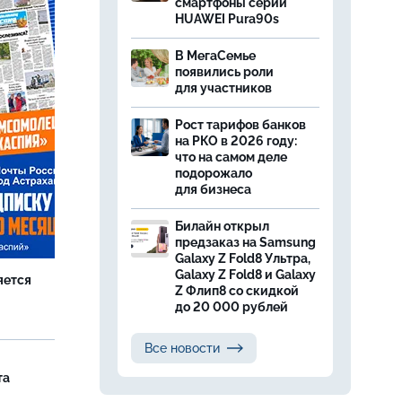
смартфоны серии
HUAWEI Pura90s
В МегаСемье
появились роли
для участников
Рост тарифов банков
на РКО в 2026 году:
что на самом деле
подорожало
для бизнеса
Билайн открыл
предзаказ на Samsung
Galaxy Z Fold8 Ультра,
Galaxy Z Fold8 и Galaxy
яется
Z Флип8 со скидкой
до 20 000 рублей
Все новости
та