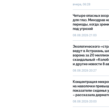
вчера, 06:28
Четыре опасных возр
для глаз. Минздрав н
периоды, когда зрен
под угрозой
08.08.2026 21:03
Экологического «ст
ведут в Астрахань, ш
ворона за 20 миллион
скандальный «Колоб
и другие новости 8 а
08.08.2026 20:27
Концентрация микро
на наволочке превы
показатели сиденья у
– рассказала дермат
08.08.2026 20:03