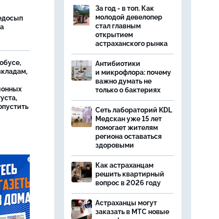
За год - в топ. Как
молодой девелопер
недосып
стал главным
ча
открытием
астраханского рынка
обусе,
Антибиотики
вкладам,
и микрофлора: почему
важно думать не
ионных
только о бактериях
уста,
опустить
Сеть лабораторий KDL
Медскан уже 15 лет
помогает жителям
региона оставаться
здоровыми
Как астраханцам
решить квартирный
вопрос в 2026 году
Астраханцы могут
заказать в МТС новые