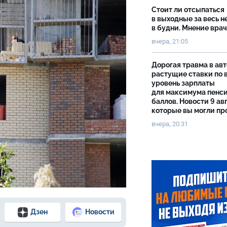
Стоит ли отсыпаться
в выходные за весь 
в будни. Мнение вра
вчера, 21:05
Дорогая травма в авт
растущие ставки по 
уровень зарплаты
для максимума пенс
баллов. Новости 9 авг
которые вы могли пр
вчера, 20:31
Дзен
Новости