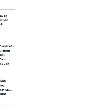
аста
азвал
ие
ражника»
альная
ов,
ок»
вгуста
бов
шает
нитаза,
олог