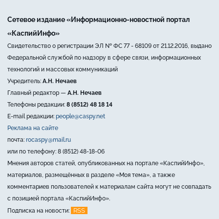
Сетевое издание «Информационно-новостной портал
«КаспийИнфо»
Свидетельство о регистрации ЭЛ № ФС 77 - 68109 от 21.12.2016, выдано
Федеральной службой по надзору в сфере связи, информационных
технологий и массовых коммуникаций
Учредитель:
А.Н. Нечаев
Главный редактор —
А.Н. Нечаев
Телефоны редакции:
8 (8512) 48 18 14
E-mail редакции:
people@caspy.net
Реклама на сайте
почта:
rocaspy@mail.ru
или по телефону: 8 (8512) 48-18-06
Мнения авторов статей, опубликованных на портале «КаспийИнфо»,
материалов, размещённых в разделе «Моя тема», а также
комментариев пользователей к материалам сайта могут не совпадать
с позицией портала «КаспийИнфо».
RSS
Подписка на новости: