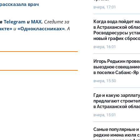
 рассказала врач
вчера, 17:01
 в
Telegram
и
MAX
.
Cледите за
Когда вода пойдет н
в Астраханской облас
акте»
и
«Одноклассниках»
. А
Росводресурсы уста
новый график сброс
вчера, 16:01
Игорь Редькин прове
выездное совещание
в поселке Сабанс-Яр
вчера, 15:50
Где и какую зарплат
предлагают строите
в Астраханской обла
вчера, 15:01
Самые популярные и
редкие имена июля 