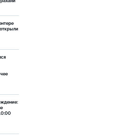
трахани
онтере
 открыли
лся
ячее
еждение:
не
10:00