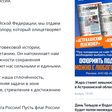
оссии.
ийской Федерации, мы отдаем
олору, который олицетворяет
говековой истории,
ветанию. Он напоминает нам
ажности сохранения
ают нас сильными и едиными.
 наша сплочённость,
Жара станет невыно
лняя задачи в зоне
в Астраханской обла
е, стремление к достижению
вчера, 19:00
День Тельцов и Водо
а России! Пусть флаг России
будет полон неожид