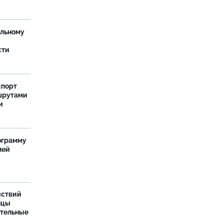
ельному
сти
спорт
шрутами
и
ограмму
мей
йствий
нцы
ительные