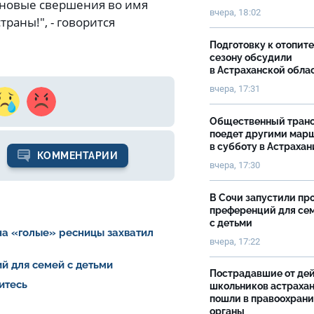
а новые свершения во имя
вчера, 18:02
раны!", - говорится
Подготовку к отопит
сезону обсудили
в Астраханской обла
вчера, 17:31
Общественный тран
поедет другими мар
в субботу в Астрахан
КОММЕНТАРИИ
вчера, 17:30
В Сочи запустили пр
преференций для се
с детьми
на «голые» ресницы захватил
вчера, 17:22
й для семей с детьми
Пострадавшие от де
итесь
школьников астраха
пошли в правоохран
органы