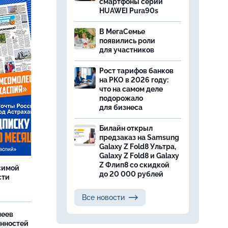
смартфоны серии
HUAWEI Pura90s
В МегаСемье
появились роли
для участников
Рост тарифов банков
на РКО в 2026 году:
что на самом деле
подорожало
для бизнеса
Билайн открыл
предзаказ на Samsung
Galaxy Z Fold8 Ультра,
Galaxy Z Fold8 и Galaxy
Z Флип8 со скидкой
симой
до 20 000 рублей
сти
Все новости
леев
анностей