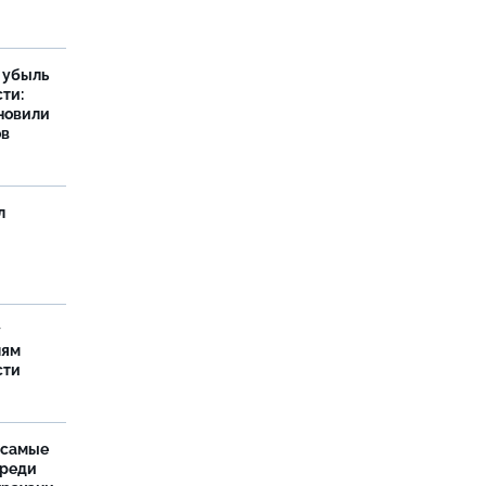
а убыль
ти:
новили
ов
л
у
лям
сти
 самые
среди