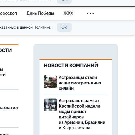
Гороскоп
День Победы
ЖКХ
OK
казанных в данной Политике.
ОСТИ
НОВОСТИ КОМПАНИЙ
ры
сти
Астраханцы стали
чаще смотреть кино
онлайн
Астрахань в рамках
Каспийской недели
захватил
моды примет
дизайнеров
из Армении, Бразилии
и Кыргызстана