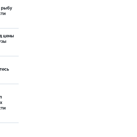
 рыбу
сти
од цены
бузы
тесь
п
х
сти