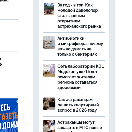
чина
За год - в топ. Как
и
молодой девелопер
стал главным
открытием
астраханского рынка
е
Антибиотики
и микрофлора: почему
важно думать не
только о бактериях
а
е
Сеть лабораторий KDL
Медскан уже 15 лет
помогает жителям
региона оставаться
здоровыми
Как астраханцам
решить квартирный
вопрос в 2026 году
Астраханцы могут
заказать в МТС новые