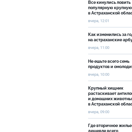
Все кинулись ловить
популярную крупную
в Астраханской обла
вчера, 12:01
Как изменились за г
на астраханские ар
вчера, 11:00
Не ешьте всего семь
продуктов и омолоди
вчера, 10:00
Крупный хищник
растаскивает антило
и домашних животны
в Астраханской обла
вчера, 09:00
Где вторичное жилье
дешевле всего