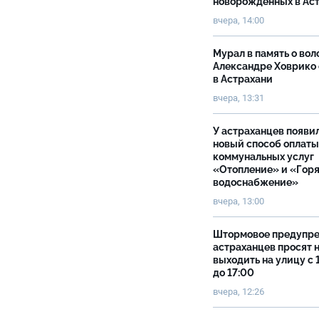
новорожденных в Ас
вчера, 14:00
Мурал в память о вол
Александре Ховрико
в Астрахани
вчера, 13:31
У астраханцев появи
новый способ оплаты
коммунальных услуг
«Отопление» и «Гор
водоснабжение»
вчера, 13:00
Штормовое предупр
астраханцев просят 
выходить на улицу с 
до 17:00
вчера, 12:26