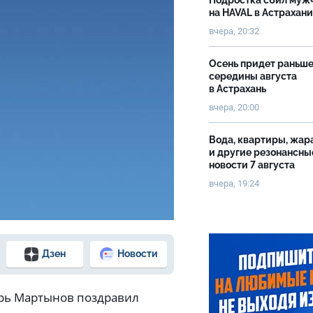
Подростка сбил муж
на HAVAL в Астрахан
вчера, 20:32
Осень придет раньш
середины августа
в Астрахань
вчера, 20:00
Вода, квартиры, жар
и другие резонансны
новости 7 августа
вчера, 19:24
Дзен
Новости
орь Мартынов поздравил