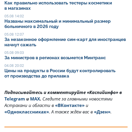
Как правильно использовать тестеры косметики
в магазинах
05.08 14:02
Названы максимальный и минимальный размер
больничного в 2026 году
05.08 12:07
За незаконное оформление сим-карт для иностранцев
начнут сажать
05.08 09:03
За министров в регионах возьмется Минтранс
04.08 20:02
Цены на продукты в России будут контролировать
от производства до прилавка
Подписывайтесь и комментируйте «Каспийинфо» в
Telegram
и
MAX
.
Cледите за главными новостями
Астрахани и области в
«ВКонтакте»
и
«Одноклассниках»
. А также ждём вас в
«Дзен»
.