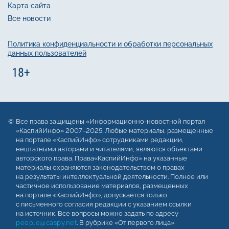
Карта сайта
Все новости
Политика конфиденциальности и обработки персональных
данных пользователей
Все права защищены «Информационно-новостной портал
«КаспийИнфо» 2007–2025. Любые материалы, размещенные
на портале «КаспийИнфо» сотрудниками редакции,
нештатными авторами и читателями, являются объектами
авторского права. Права«КаспийИнфо» на указанные
материалы охраняются законодательством о правах
на результаты интеллектуальной деятельности. Полное или
частичное использование материалов, размещенных
на портале «КаспийИнфо», допускается только
с письменного согласия редакции с указанием ссылки
на источник. Все вопросы можно задать по адресу
people@caspy.net
. В рубрике «От первого лица»