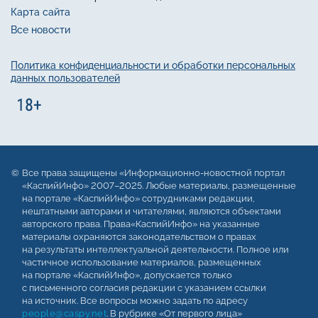
Карта сайта
Все новости
Политика конфиденциальности и обработки персональных
данных пользователей
Все права защищены «Информационно-новостной портал
«КаспийИнфо» 2007–2025. Любые материалы, размещенные
на портале «КаспийИнфо» сотрудниками редакции,
нештатными авторами и читателями, являются объектами
авторского права. Права«КаспийИнфо» на указанные
материалы охраняются законодательством о правах
на результаты интеллектуальной деятельности. Полное или
частичное использование материалов, размещенных
на портале «КаспийИнфо», допускается только
с письменного согласия редакции с указанием ссылки
на источник. Все вопросы можно задать по адресу
people@caspy.net
. В рубрике «От первого лица»