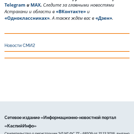
Telegram
и
MAX
.
Cледите за главными новостями
Астрахани и области в
«ВКонтакте»
и
«Одноклассниках»
. А также ждём вас в
«Дзен»
.
Новости СМИ2
Сетевое издание «Информационно-новостной портал
«КаспийИнфо»
Свидетельство о регистрации ЭЛ № ФС 77 - 68109 от 21.12.2016, выдано