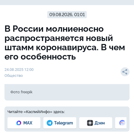
09.08.2026, 01:01
В России молниеносно
распространяется новый
штамм коронавируса. В чем
его особенность
24.08.2025 12:00
Общество
Фото: freepik
Читайте «КаспийИнфо» здесь:
MAX
Telegram
Дзен
Но