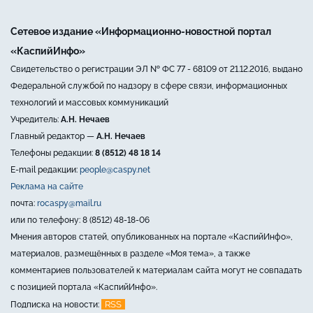
Сетевое издание «Информационно-новостной портал
«КаспийИнфо»
Свидетельство о регистрации ЭЛ № ФС 77 - 68109 от 21.12.2016, выдано
Федеральной службой по надзору в сфере связи, информационных
технологий и массовых коммуникаций
Учредитель:
А.Н. Нечаев
Главный редактор —
А.Н. Нечаев
Телефоны редакции:
8 (8512) 48 18 14
E-mail редакции:
people@caspy.net
Реклама на сайте
почта:
rocaspy@mail.ru
или по телефону: 8 (8512) 48-18-06
Мнения авторов статей, опубликованных на портале «КаспийИнфо»,
материалов, размещённых в разделе «Моя тема», а также
комментариев пользователей к материалам сайта могут не совпадать
с позицией портала «КаспийИнфо».
RSS
Подписка на новости: