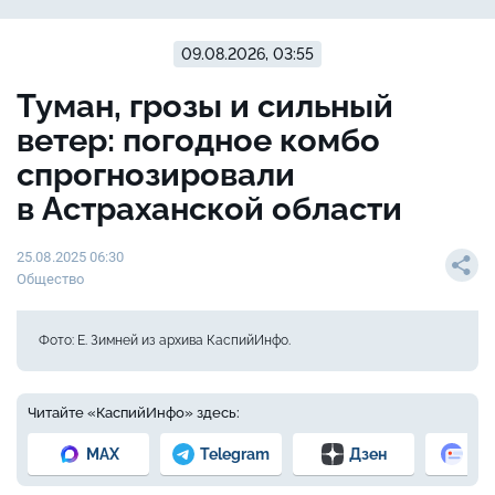
09.08.2026, 03:55
Туман, грозы и сильный
ветер: погодное комбо
спрогнозировали
в Астраханской области
25.08.2025 06:30
Общество
Фото: Е. Зимней из архива КаспийИнфо.
Читайте «КаспийИнфо» здесь:
MAX
Telegram
Дзен
Но