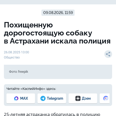
09.08.2026, 11:59
Похищенную
дорогостоящую собаку
в Астрахани искала полиция
26.08.2025 13:00
Общество
Фото: freepik
Читайте «КаспийИнфо» здесь:
MAX
Telegram
Дзен
Но
25-летняя астраханка обратилась в полицию