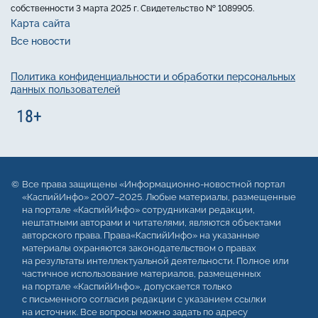
собственности 3 марта 2025 г. Свидетельство № 1089905.
Карта сайта
Все новости
Политика конфиденциальности и обработки персональных
данных пользователей
Все права защищены «Информационно-новостной портал
«КаспийИнфо» 2007–2025. Любые материалы, размещенные
на портале «КаспийИнфо» сотрудниками редакции,
нештатными авторами и читателями, являются объектами
авторского права. Права«КаспийИнфо» на указанные
материалы охраняются законодательством о правах
на результаты интеллектуальной деятельности. Полное или
частичное использование материалов, размещенных
на портале «КаспийИнфо», допускается только
с письменного согласия редакции с указанием ссылки
на источник. Все вопросы можно задать по адресу