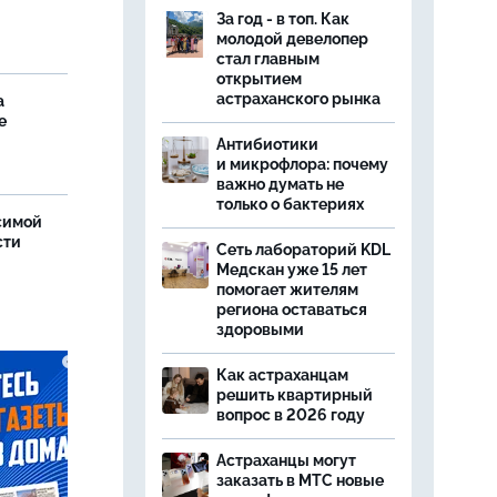
За год - в топ. Как
молодой девелопер
стал главным
открытием
астраханского рынка
а
е
Антибиотики
и микрофлора: почему
важно думать не
только о бактериях
симой
сти
Сеть лабораторий KDL
Медскан уже 15 лет
помогает жителям
региона оставаться
здоровыми
Как астраханцам
решить квартирный
вопрос в 2026 году
Астраханцы могут
заказать в МТС новые