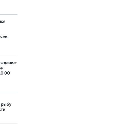
лся
ячее
еждение:
не
10:00
 рыбу
сти