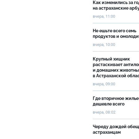
Как изменились за г
на астраханские ар
вчера, 11:00
Не ешьте всего семь
продуктов и омолоди
вчера, 10:00
Крупный хищник
растаскивает антило
и домашних животны
в Астраханской обла
вчера, 09:00
Где вторичное жилье
дешевле всего
вчера, 08:02
Череду дождей обе
астраханцам