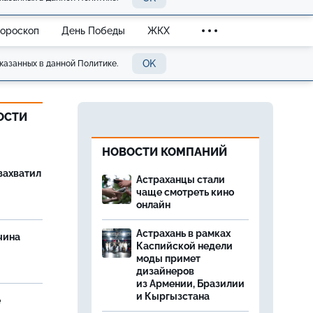
Гороскоп
День Победы
ЖКХ
OK
казанных в данной Политике.
ОСТИ
НОВОСТИ КОМПАНИЙ
захватил
Астраханцы стали
чаще смотреть кино
онлайн
Астрахань в рамках
чина
Каспийской недели
и
моды примет
дизайнеров
из Армении, Бразилии
и Кыргызстана
е