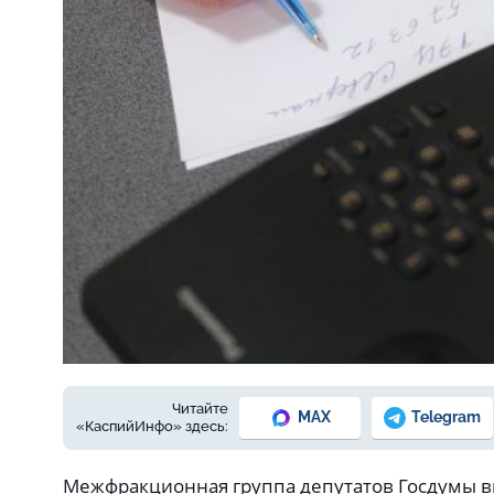
Фото: из архива Е. Зимней
Читайте
MAX
Telegram
«КаспийИнфо» здесь:
Межфракционная группа депутатов Госдумы в