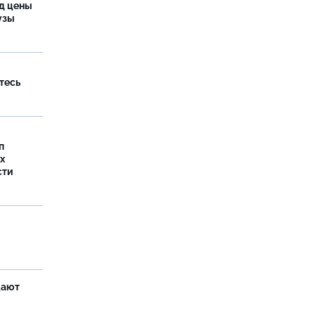
од цены
бузы
тесь
п
х
сти
щают