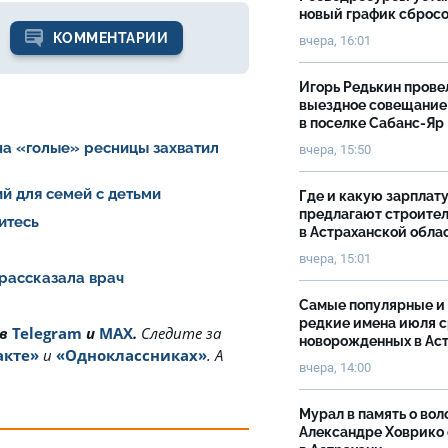
новый график сброс
КОММЕНТАРИИ
вчера, 16:01
Игорь Редькин прове
выездное совещание
в поселке Сабанс-Яр
на «голые» ресницы захватил
вчера, 15:50
й для семей с детьми
Где и какую зарплат
предлагают строите
итесь
в Астраханской обла
вчера, 15:01
 рассказала врач
Самые популярные и
редкие имена июля 
 в
Telegram
и
MAX
.
Cледите за
новорожденных в Ас
акте»
и
«Одноклассниках»
. А
вчера, 14:00
Мурал в память о вол
Александре Ховрико