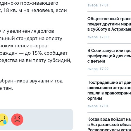
а одиноко проживающего
вчера, 17:31
 18 кв. м на человека, если
Общественный тран
поедет другими мар
в субботу в Астрахан
у и увеличения долгов
льный стандарт на оплату
вчера, 17:30
иноких пенсионеров
В Сочи запустили пр
граждан — до 15%, сообщает
преференций для се
редства на выплату субсидий,
с детьми
вчера, 17:22
бранников звучали и год
Пострадавшие от де
е там.
школьников астраха
пошли в правоохран
органы
вчера, 17:01
Когда вода пойдет н
в Астраханской облас
Росводресурсы уста