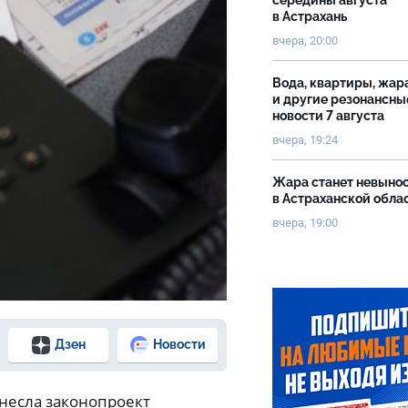
середины августа
в Астрахань
вчера, 20:00
Вода, квартиры, жар
и другие резонансны
новости 7 августа
вчера, 19:24
Жара станет невыно
в Астраханской обла
вчера, 19:00
Дзен
Новости
несла законопроект