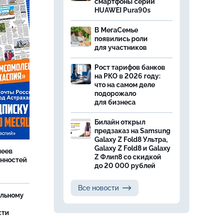
смартфоны серии
HUAWEI Pura90s
В МегаСемье
появились роли
для участников
Рост тарифов банков
на РКО в 2026 году:
что на самом деле
подорожало
для бизнеса
Билайн открыл
предзаказ на Samsung
Galaxy Z Fold8 Ультра,
Galaxy Z Fold8 и Galaxy
леев
Z Флип8 со скидкой
анностей
до 20 000 рублей
Все новости
ельному
сти