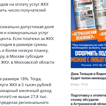
дов на оплату услуг ЖКХ
ить число получателей
ксимально допустимая доля
ия и коммунальных услуг
цента. Если платежи за ЖКХ
бсидия в размере суммы
 и более низкую планку,
ру, в Москве субсидия
а ЖКУ, в Московской области
День Тельцов и Водо
 размере 18%. Тогда,
будет полон неожид
уги ЖКХ в 5 тысяч рублей
вчера, 18:02
суммарный месячный доход
Подготовку к отопит
ыплат) не выше 27,8 тыс.
сезону обсудили
 пределах регионального
в Астраханской обла