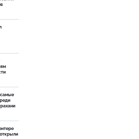
ов
л
у
лям
сти
 самые
среди
трахани
онтере
 открыли