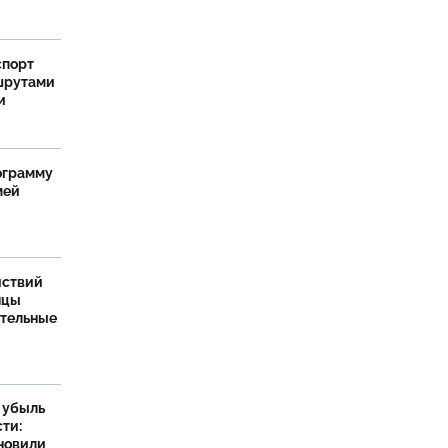
спорт
шрутами
и
ограмму
мей
йствий
нцы
ительные
а убыль
ти:
новили